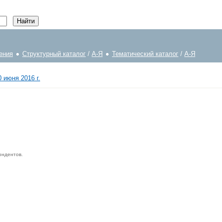
ения
Структурный каталог
/
А-Я
Тематический каталог
/
А-Я
 июня 2016 г.
ондентов.