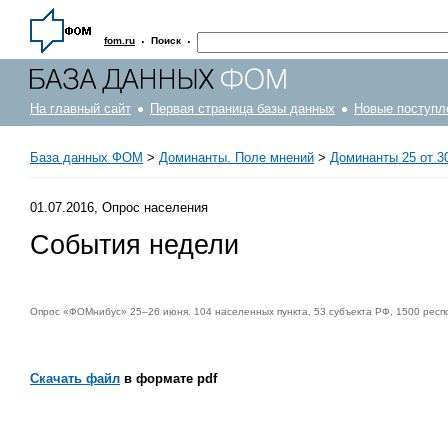
·
·
fom.ru
Поиск
На главный сайт
Первая страница базы данных
Новые поступл
База данных ФОМ
>
Доминанты. Поле мнений
>
Доминанты 25 от 30
01.07.2016, Опрос населения
События недели
Опрос «ФОМнибус» 25–26 июня. 104 населенных пункта, 53 субъекта РФ, 1500 респ
Скачать файл
в формате pdf