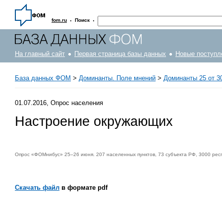
·
·
fom.ru
Поиск
На главный сайт
Первая страница базы данных
Новые поступл
База данных ФОМ
>
Доминанты. Поле мнений
>
Доминанты 25 от 30
01.07.2016, Опрос населения
Настроение окружающих
Опрос «ФОМнибус» 25–26 июня. 207 населенных пунктов, 73 субъекта РФ, 3000 рес
Скачать файл
в формате pdf