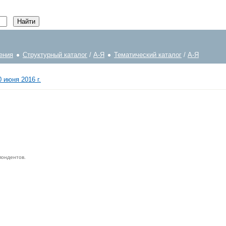
ения
Структурный каталог
/
А-Я
Тематический каталог
/
А-Я
 июня 2016 г.
пондентов.