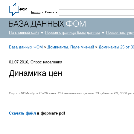
·
·
fom.ru
Поиск
На главный сайт
Первая страница базы данных
Новые поступл
База данных ФОМ
>
Доминанты. Поле мнений
>
Доминанты 25 от 30
01.07.2016, Опрос населения
Динамика цен
Опрос «ФОМнибус» 25–26 июня. 207 населенных пунктов, 73 субъекта РФ, 3000 рес
Скачать файл
в формате pdf