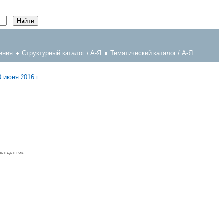
ения
Структурный каталог
/
А-Я
Тематический каталог
/
А-Я
 июня 2016 г.
пондентов.