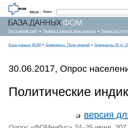
·
·
fom.ru
Поиск
На главный сайт
Первая страница базы данных
Новые поступл
База данных ФОМ
>
Доминанты. Поле мнений
>
Доминанты 25 от 2
30.06.2017, Опрос населен
Политические инди
версия дл
Опрос «ФОМнибус» 24–25 июня. 207 