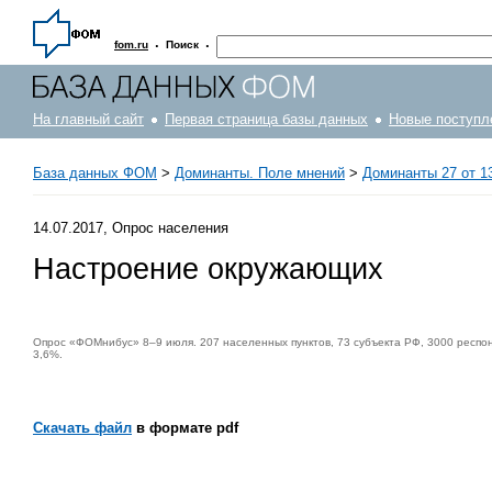
·
·
fom.ru
Поиск
На главный сайт
Первая страница базы данных
Новые поступл
База данных ФОМ
>
Доминанты. Поле мнений
>
Доминанты 27 от 1
14.07.2017, Опрос населения
Настроение окружающих
Опрос «ФОМнибус» 8–9 июля. 207 населенных пунктов, 73 субъекта РФ, 3000 респо
3,6%.
Скачать файл
в формате pdf