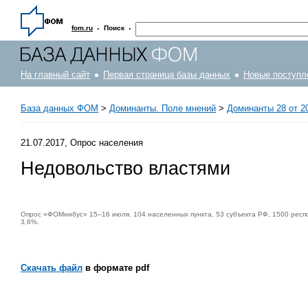
·
·
fom.ru
Поиск
На главный сайт
Первая страница базы данных
Новые поступл
База данных ФОМ
>
Доминанты. Поле мнений
>
Доминанты 28 от 2
21.07.2017, Опрос населения
Недовольство властями
Опрос «ФОМнибус» 15–16 июля. 104 населенных пункта, 53 субъекта РФ, 1500 респ
3,6%.
Скачать файл
в формате pdf