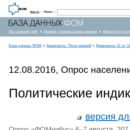
·
·
fom.ru
Поиск
На главный сайт
Первая страница базы данных
Новые поступл
База данных ФОМ
>
Доминанты. Поле мнений
>
Доминанты 31 от 11
12.08.2016, Опрос населен
Политические инди
версия дл
Опрос «ФОМнибус» 6–7 августа. 207 