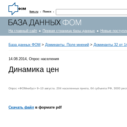
·
·
fom.ru
Поиск
На главный сайт
Первая страница базы данных
Новые поступл
База данных ФОМ
>
Доминанты. Поле мнений
>
Доминанты 32 от 14
14.08.2014, Опрос населения
Динамика цен
Опрос «ФОМнибус» 9–10 августа. 204 населенных пункта, 64 субъекта РФ, 3000 рес
Скачать файл
в формате pdf