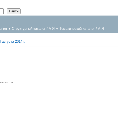
ения
Структурный каталог
/
А-Я
Тематический каталог
/
А-Я
 августа 2014 г.
пондентов.