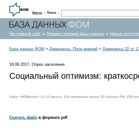
·
·
fom.ru
Поиск
На главный сайт
Первая страница базы данных
Новые поступл
База данных ФОМ
>
Доминанты. Поле мнений
>
Доминанты 32 от 17
18.08.2017, Опрос населения
Социальный оптимизм: краткоср
Опрос «ФОМнибус» 12–13 августа. 104 населенных пункта, 53 субъекта РФ, 1500 ре
Скачать файл
в формате pdf