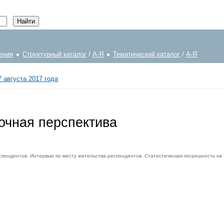
ения
Структурный каталог
/
А-Я
Тематический каталог
/
А-Я
 августа 2017 года
очная перспектива
спондентов. Интервью по месту жительства респондентов. Статистическая погрешность не