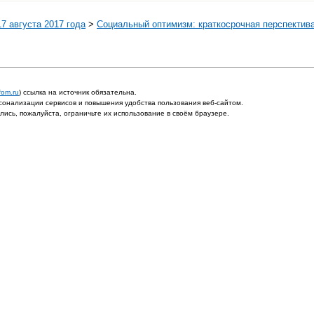
7 августа 2017 года
>
Социальный оптимизм: краткосрочная перспектив
fom.ru
) ссылка на источник обязательна.
онализации сервисов и повышения удобства пользования веб-сайтом.
ись, пожалуйста, ограничьте их использование в своём браузере.