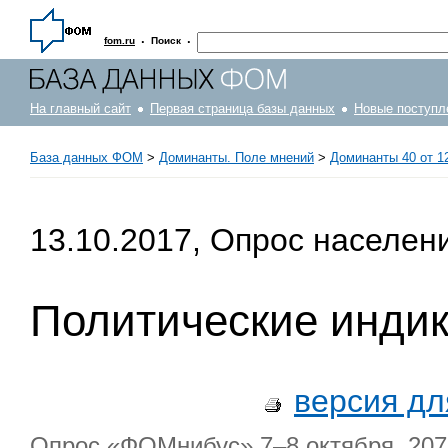
·
·
fom.ru
Поиск
На главный сайт
Первая страница базы данных
Новые поступл
База данных ФОМ
>
Доминанты. Поле мнений
>
Доминанты 40 от 12
13.10.2017, Опрос населен
Политические инди
версия дл
Опрос «ФОМнибус» 7–8 октября. 207 