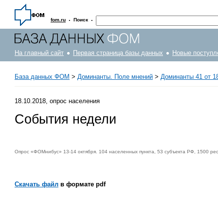
·
·
fom.ru
Поиск
На главный сайт
Первая страница базы данных
Новые поступл
База данных ФОМ
>
Доминанты. Поле мнений
>
Доминанты 41 от 18
18.10.2018, опрос населения
События недели
Опрос «ФОМнибус» 13-14 октября. 104 населенных пункта, 53 субъекта РФ, 1500 ре
Скачать файл
в формате pdf