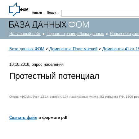
·
·
fom.ru
Поиск
На главный сайт
Первая страница базы данных
Новые поступл
База данных ФОМ
>
Доминанты. Поле мнений
>
Доминанты 41 от 18
18.10.2018, опрос населения
Протестный потенциал
Опрос «ФОМнибус» 13-14 октября. 104 населенных пункта, 53 субъекта РФ, 1500 ре
Скачать файл
в формате pdf