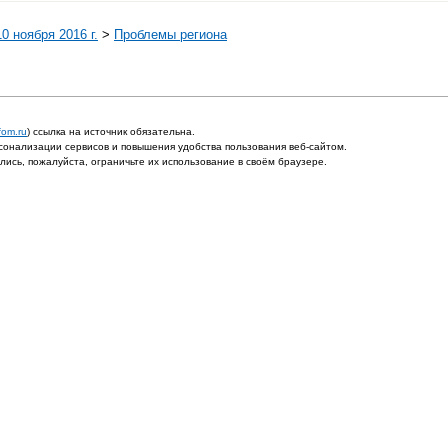
0 ноября 2016 г.
>
Проблемы региона
fom.ru
) ссылка на источник обязательна.
онализации сервисов и повышения удобства пользования веб-сайтом.
ись, пожалуйста, ограничьте их использование в своём браузере.