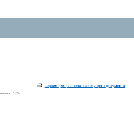
версия для распечатки текущего документа
ревышает 3,6%.