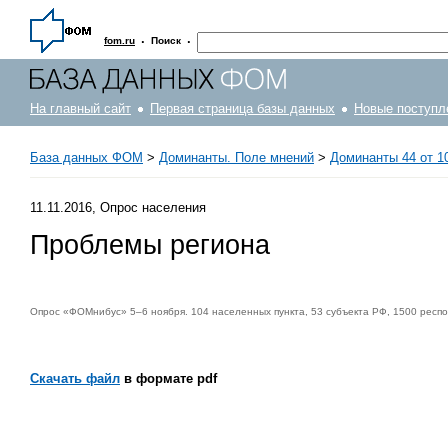
·
·
fom.ru
Поиск
На главный сайт
Первая страница базы данных
Новые поступл
База данных ФОМ
>
Доминанты. Поле мнений
>
Доминанты 44 от 10
11.11.2016, Опрос населения
Проблемы региона
Опрос «ФОМнибус» 5–6 ноября. 104 населенных пункта, 53 субъекта РФ, 1500 респо
Скачать файл
в формате pdf