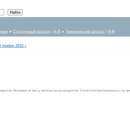
ения
Структурный каталог
/
А-Я
Тематический каталог
/
А-Я
 ноября 2016 г.
ндентов. Интервью по месту жительства респондентов. Статистическая погрешность не п