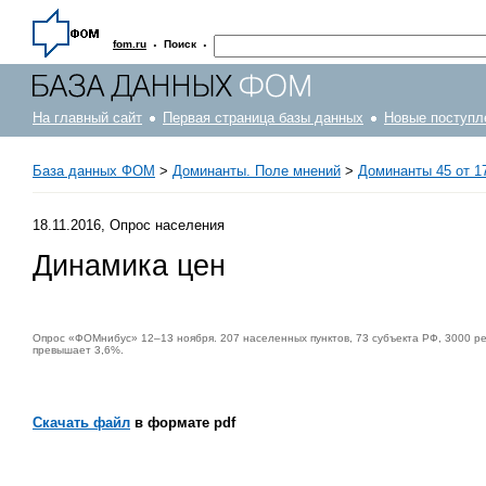
·
·
fom.ru
Поиск
На главный сайт
Первая страница базы данных
Новые поступл
База данных ФОМ
>
Доминанты. Поле мнений
>
Доминанты 45 от 17
18.11.2016, Опрос населения
Динамика цен
Опрос «ФОМнибус» 12–13 ноября. 207 населенных пунктов, 73 субъекта РФ, 3000 ре
превышает 3,6%.
Скачать файл
в формате pdf