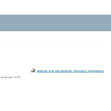
версия для распечатки текущего документа
е превышает 3,6%.