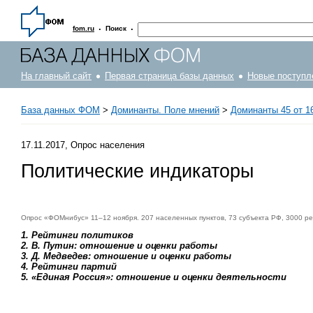
·
·
fom.ru
Поиск
На главный сайт
Первая страница базы данных
Новые поступл
База данных ФОМ
>
Доминанты. Поле мнений
>
Доминанты 45 от 1
17.11.2017, Опрос населения
Политические индикаторы
Опрос «ФОМнибус» 11–12 ноября. 207 населенных пунктов, 73 субъекта РФ, 3000 ре
1. Рейтинги политиков
2. В. Путин: отношение и оценки работы
3. Д. Медведев: отношение и оценки работы
4. Рейтинги партий
5. «Единая Россия»: отношение и оценки деятельности