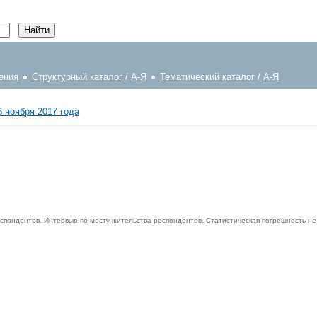
ения
Структурный каталог
/
А-Я
Тематический каталог
/
А-Я
6 ноября 2017 года
спондентов. Интервью по месту жительства респондентов. Статистическая погрешность н