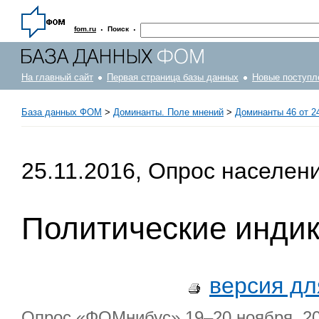
·
·
fom.ru
Поиск
На главный сайт
Первая страница базы данных
Новые поступл
База данных ФОМ
>
Доминанты. Поле мнений
>
Доминанты 46 от 24
25.11.2016, Опрос населен
Политические инди
версия дл
Опрос «ФОМнибус» 19–20 ноября. 207