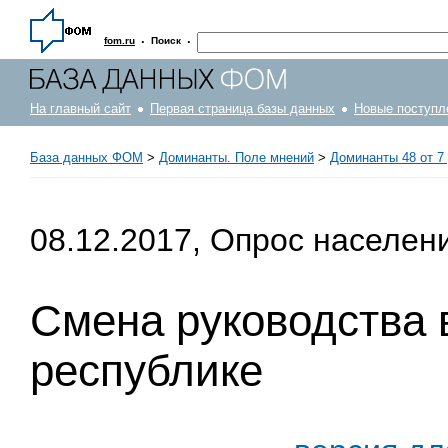
·
·
fom.ru
Поиск
На главный сайт
Первая страница базы данных
Новые поступл
База данных ФОМ
>
Доминанты. Поле мнений
>
Доминанты 48 от 7
08.12.2017, Опрос населен
Смена руководства 
республике