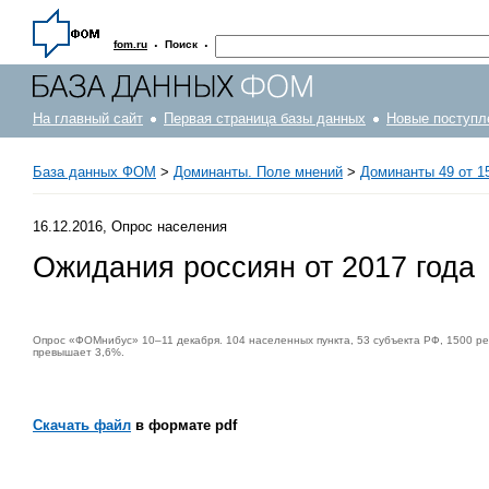
·
·
fom.ru
Поиск
На главный сайт
Первая страница базы данных
Новые поступл
База данных ФОМ
>
Доминанты. Поле мнений
>
Доминанты 49 от 15
16.12.2016, Опрос населения
Ожидания россиян от 2017 года
Опрос «ФОМнибус» 10–11 декабря. 104 населенных пункта, 53 субъекта РФ, 1500 ре
превышает 3,6%.
Скачать файл
в формате pdf