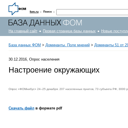
·
·
fom.ru
Поиск
На главный сайт
Первая страница базы данных
Новые поступл
База данных ФОМ
>
Доминанты. Поле мнений
>
Доминанты 51 от 29
30.12.2016, Опрос населения
Настроение окружающих
Опрос «ФОМнибус» 24–25 декабря. 207 населенных пунктов, 73 субъекта РФ, 3000 р
Скачать файл
в формате pdf