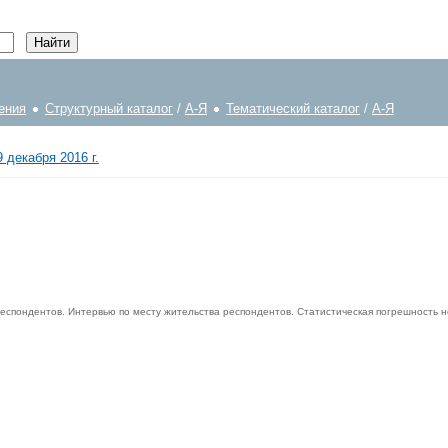
ения
Структурный каталог
/
А-Я
Тематический каталог
/
А-Я
 декабря 2016 г.
еспондентов. Интервью по месту жительства респондентов. Статистическая погрешность 