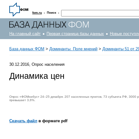
·
·
fom.ru
Поиск
На главный сайт
Первая страница базы данных
Новые поступл
База данных ФОМ
>
Доминанты. Поле мнений
>
Доминанты 51 от 29
30.12.2016, Опрос населения
Динамика цен
Опрос «ФОМнибус» 24–25 декабря. 207 населенных пунктов, 73 субъекта РФ, 3000 р
превышает 3,6%.
Скачать файл
в формате pdf