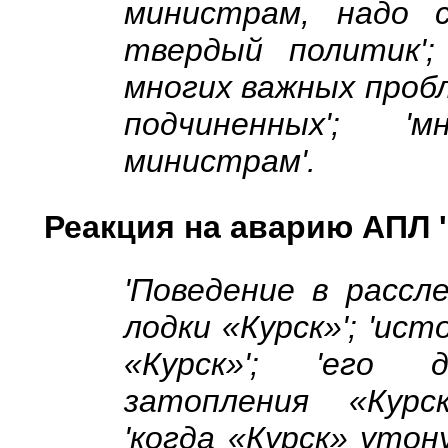
министрам, надо ст
твердый политик';
многих важных пробл
подчиненных'; 
министрам'.
Реакция на аварию АПЛ '
'Поведение в рассл
лодки «Курск»'; 'ист
«Курск»'; 'его
затопления «Курск
'когда «Курск» утон