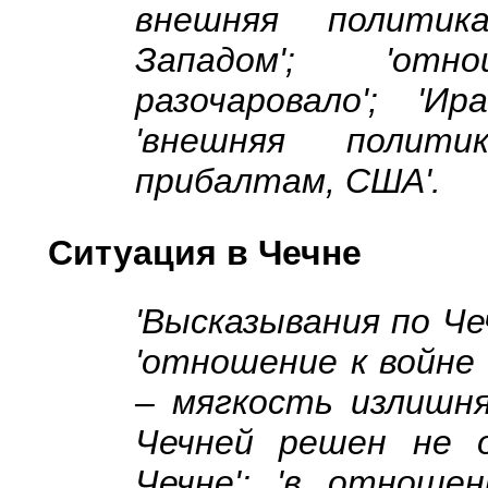
внешняя политик
Западом'; 'от
разочаровало'; 'Ир
'внешняя полити
прибалтам, США'.
Ситуация в Чечне
'Высказывания по Че
'отношение к войне в
– мягкость излишняя'
Чечней решен не о
Чечне'; 'в отношен