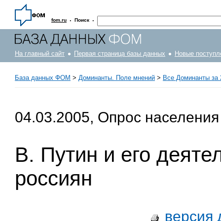
·
·
fom.ru
Поиск
На главный сайт
Первая страница базы данных
Новые поступл
База данных ФОМ
>
Доминанты. Поле мнений
>
Все Доминанты за 
04.03.2005, Опрос населения
В. Путин и его деяте
россиян
версия 