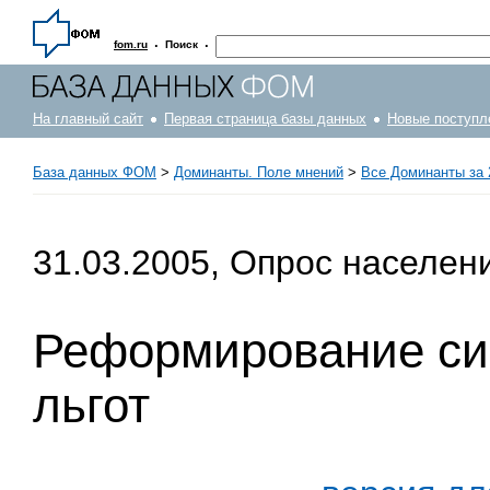
·
·
fom.ru
Поиск
На главный сайт
Первая страница базы данных
Новые поступл
База данных ФОМ
>
Доминанты. Поле мнений
>
Все Доминанты за 
31.03.2005, Опрос населен
Реформирование си
льгот