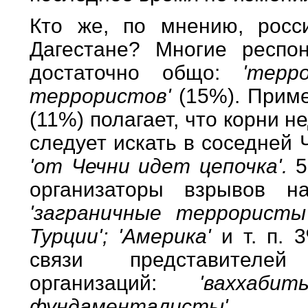
Кто же, по мнению, росс
Дагестане? Многие респо
достаточно общо:
'терр
террористов'
(15%). Прим
(11%) полагает, что корни 
следует искать в соседней 
'от Чечни идет цепочка'.
5
организаторы взрывов н
'заграничные террористы';
Турции'; 'Америка'
и т. п.
связи представителей
организаций:
'ваххаби
фундаменталисты'.