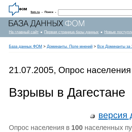
·
·
fom.ru
Поиск
На главный сайт
Первая страница базы данных
Новые поступл
База данных ФОМ
>
Доминанты. Поле мнений
>
Все Доминанты за 
21.07.2005, Опрос населения
Взрывы в Дагестане
версия 
Опрос населения в
100
населенных п