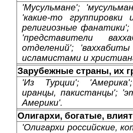
'Мусульмане'; 'мусульм
'какие-то группировки 
религиозные фанатики'; 
'представители вах
отделений'; 'ваххабиты
исламистами и христиан
Зарубежные страны, их г
'Из Турции'; 'Америка'
иранцы, пакистанцы'; 'э
Америки'.
Олигархи, богатые, вли
'Олигархи российские, к