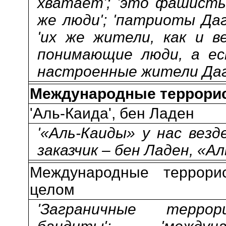
хватает'; 'это фашисты 
же люди'; 'патриоты Даг
'их же жители, как и в
понимающие люди, а ест
настроенные жители Даг
Международные террорис
'Аль-Каида', бен Ладен
'«Аль-Каиды» у нас везде
заказчик – бен Ладен, «Аль
Международные террорис
целом
'Заграничные террор