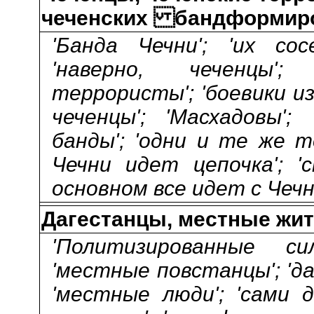
чеченских бандформир
'Банда Чечни'; 'их сос
'наверно, чеченцы';
террористы'; 'боевики из 
чеченцы'; 'Масхадовы';
банды'; 'одни и те же т
Чечни идет цепочка'; 'с
основном все идет с Чечн
Дагестанцы, местные жи
'Политизированные си
'местные повстанцы'; 'д
'местные люди'; 'сами 