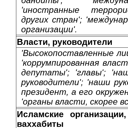
бандиты'; 'междун
'иностранные террор
других стран'; 'междун
организации'.
Власти, руководители
'Высокопоставленные лиц
'коррумпированная власть
депутаты'; 'главы'; 'на
руководители'; 'наши ру
президент, а его окружен
'органы власти, скорее вс
Исламские организации,
ваххабиты