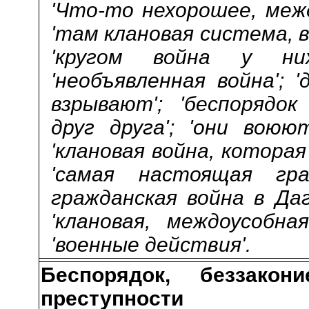
'Что-то нехорошее, междо
'там клановая система, 
'кругом война у них'
'необъявленная война'; 
взрывают'; 'беспорядок
друг друга'; 'они воюю
'клановая война, которая
'самая настоящая гра
гражданская война в Даг
'клановая, междоусобна
'военные действия'.
Беспорядок, беззакони
преступности