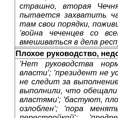
страшно, вторая Чечня'
пытается захватить ча
там свои порядки, пожив
'война чеченцев со вс
вмешиваться в дела респу
Плохое руководство, нед
'Нет руководства норм
власти'; 'президент не у
не следит за выполнение
выполнили, что обещали'
властями'; 'бастуют, пло
озлоблен'; 'пора менят
перестройкой'; 'предр