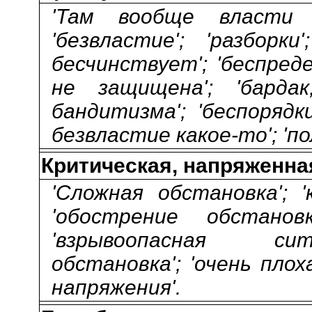
'Там вообще власти 
'безвластие'; 'разборки'
бесчинствует'; 'беспред
не защищена'; 'бардак
бандитизма'; 'беспорядки'
безвластие какое-то'; 'по
Критическая, напряженна
'Сложная обстановка'; '
'обострение обстановк
'взрывоопасная сит
обстановка'; 'очень плох
напряжения'.