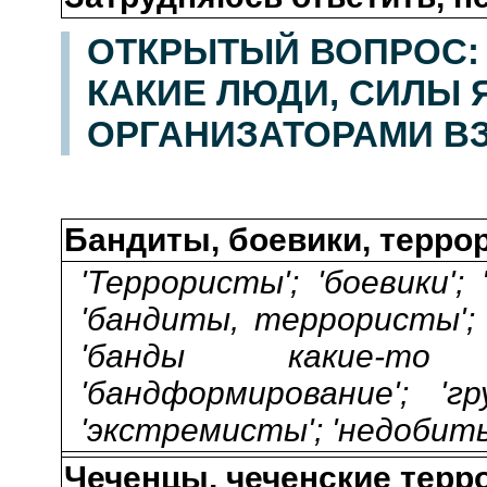
ОТКРЫТЫЙ ВОПРОС: 
КАКИЕ ЛЮДИ, СИЛЫ
ОРГАНИЗАТОРАМИ В
Бандиты, боевики, терро
'Террористы'; 'боевики';
'бандиты, террористы'; 
'банды какие-то
'бандформирование'; 'г
'экстремисты'; 'недобиты
Чеченцы, чеченские терр