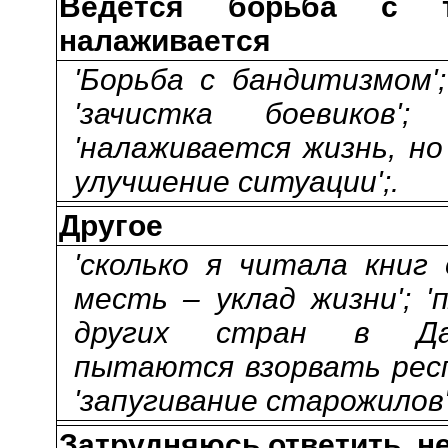
Ведется борьба с те
налаживается
'Борьба с бандитизмом';
'зачистка боевиков';
'налаживается жизнь, но 
улучшение ситуации';.
Другое
'сколько я читала книг
месть – уклад жизни'; '
других стран в Даг
пытаются взорвать респу
'запугивание старожилов'
Затрудняюсь ответить, не