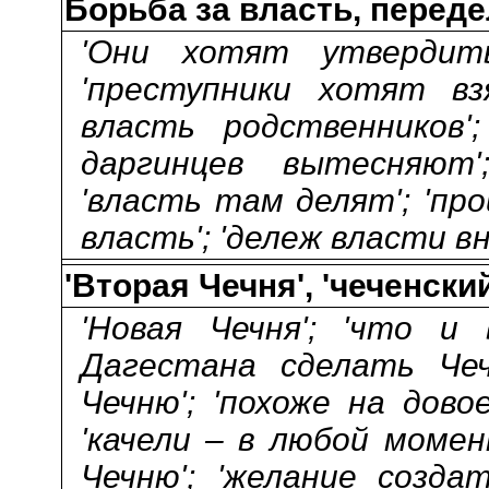
Борьба за власть, переде
'Они хотят утвердить
'преступники хотят вз
власть родственников'
даргинцев вытесняют'
'власть там делят'; 'пр
власть'; 'дележ власти в
'Вторая Чечня', 'чеченски
'Новая Чечня'; 'что и
Дагестана сделать Чеч
Чечню'; 'похоже на дово
'качели – в любой моме
Чечню'; 'желание созда