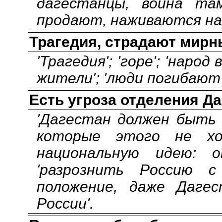
дагестанцы, война та
продают, наживаются на 
Трагедия, страдают мирн
'Трагедия'; 'горе'; 'наро
жители'; 'люди погибают 
Есть угроза отделения Да
'Дагестан должен быть 
которые этого не хо
национальную идею: о
'разрознить Россию с
положение, даже Даг
России'.