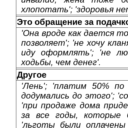
хлопотать'; 'здоровья не
Это обращение за подачк
'Она вроде как дается то
позволяет'; 'не хочу кла
иду оформлять'; 'не лю
ходьбы, чем денег'.
Другое
'Лень'; 'платим 50% по 
додумались до этого'; 'со
'при продаже дома прид
за все годы, которые 
'льготы были оплачены 