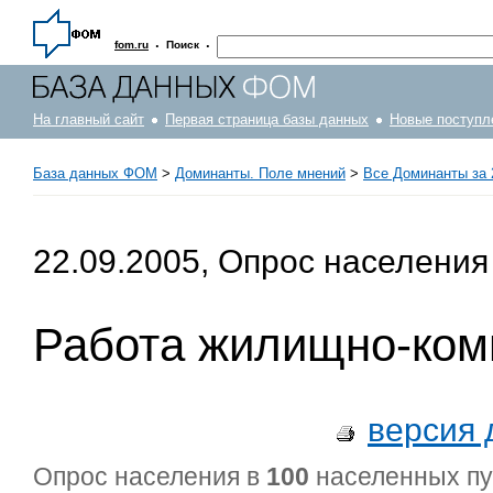
·
·
fom.ru
Поиск
На главный сайт
Первая страница базы данных
Новые поступл
База данных ФОМ
>
Доминанты. Поле мнений
>
Все Доминанты за 
22.09.2005, Опрос населения
Работа жилищно-ком
версия 
Опрос населения в
100
населенных п