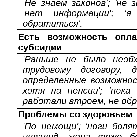
'Не знаем законов'; 'не 
'нет информации'; '
обратиться'.
Есть возможность опл
субсидии
'Раньше не было необх
трудовому договору, д
определенные возможнос
хотя на пенсии'; 'пока 
работали втроем, не обр
Проблемы со здоровьем
'По немощи'; 'ноги боля
инвалид, жена тоже б