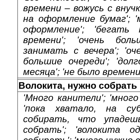
времени – вожусь с внучк
на оформление бумаг'; 
оформление'; 'бегать 
времени'; 'очень бол
занимать с вечера'; 'о
большие очереди'; 'до
месяца'; 'не было времени
Волокита, нужно собрать
'Много канители'; 'мног
'пока хватало, на су
собирать, что упадешь
собрать'; 'волокита од