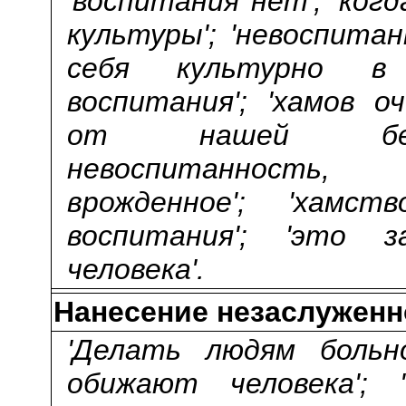
'воспитания нет'; 'ког
культуры'; 'невоспитан
себя культурно в 
воспитания'; 'хамов о
от нашей безы
невоспитанность
врожденное'; 'хам
воспитания'; 'это 
человека'.
Нанесение незаслужен
'Делать людям больно
обижают человека'; 