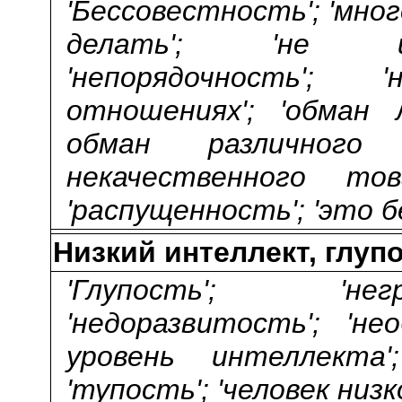
'Бессовестность'; 'мно
делать'; 'не и
'непорядочность'; 
отношениях'; 'обман л
обман различного 
некачественного това
'распущенность'; 'это б
Низкий интеллект, глуп
'Глупость'; 'не
'недоразвитость'; 'нео
уровень интеллекта';
'тупость'; 'человек низ