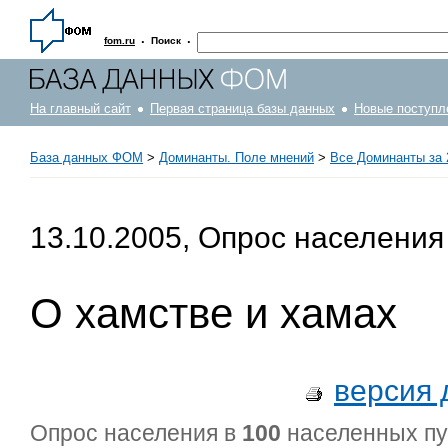
·
·
fom.ru
Поиск
На главный сайт
Первая страница базы данных
Новые поступл
База данных ФОМ
>
Доминанты. Поле мнений
>
Все Доминанты за 
13.10.2005, Опрос населения
О хамстве и хамах
версия 
Опрос населения в
100
населенных п