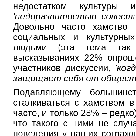
недостатком культуры и
'недоразвитостью совест
Довольно часто хамство 
социальных и культурны
людьми (эта тема так 
высказываниях 22% опрош
участников дискуссии,
'ког
защищает себя от обществ
Подавляющему большинст
сталкиваться с хамством 
часто, и только 28% – редк
что такого с ними не случ
поведения у наших согражд