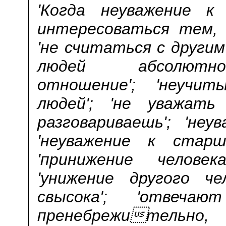
'Когда неуважение к 
интересоваться тем, 
'не считаться с другим
людей абсолютно'
отношение'; 'неучит
людей'; 'не уважать
разговариваешь'; 'неу
'неуважение к стар
'принижение человек
'унижение другого че
свысока'; 'отвеч
пренебрежительно, 