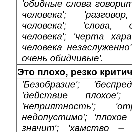
'обидные слова говорит
человека'; 'разгов
человека'; 'слова,
человека'; 'черта ха
человека незаслуженно'
очень обидчивые'.
Это плохо, резко крит
'Безобразие'; 'беспре
'действие плохое';
'неприятность'; 'от
недопустимо'; 'плохое
значит'; 'хамство –