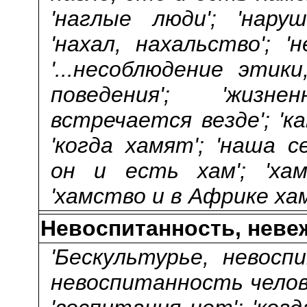
'наглые люди'; 'нару
'нахал, нахальство'; '
'...несоблюдение этик
поведения'; 'жизн
встречается везде'; 'к
'когда хамят'; 'наша с
он и есть хам'; 'ха
'хамство и в Африке ха
Невоспитанность, неве
'Бескультурье, невосп
невоспитанность челове