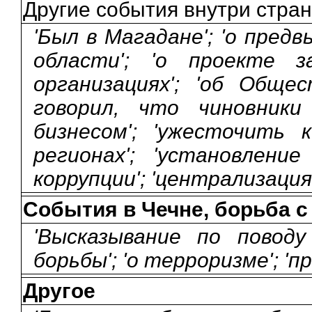
Другие события внутри стра
'Был в Магадане'; 'о пред
области'; 'о проекте 
организациях'; 'об Обще
говорил, что чиновник
бизнесом'; 'ужесточить
регионах'; 'установление
коррупции'; 'централизация
События в Чечне, борьба 
'Высказывание по повод
борьбы'; 'о терроризме'; '
Другое