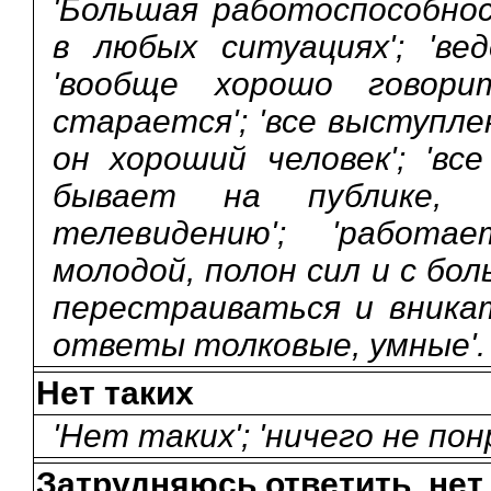
'Большая работоспособно
в любых ситуациях'; 'ве
'вообще хорошо говор
старается'; 'все выступл
он хороший человек'; 'вс
бывает на публике, 
телевидению'; 'работа
молодой, полон сил и с бо
перестраиваться и вникать
ответы толковые, умные'.
Нет таких
'Нет таких'; 'ничего не пон
Затрудняюсь ответить, нет