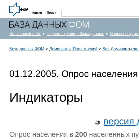
·
·
fom.ru
Поиск
На главный сайт
Первая страница базы данных
Новые поступл
База данных ФОМ
>
Доминанты. Поле мнений
>
Все Доминанты за 
01.12.2005, Опрос населения
Индикаторы
версия 
Опрос населения в
200
населенных п