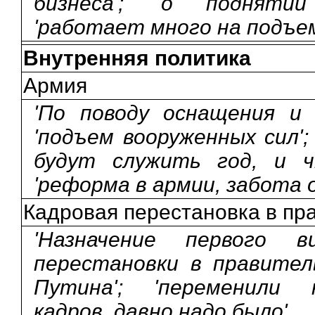
бизнеса'; 'о поднятии
'работает много на подъем
Внутренняя политика
Армия
'По поводу оснащения и 
'подъем вооруженных сил';
будут служить год, и ч
'реформа в армии, забота о
Кадровая перестановка в пр
'Назначение первого ви
перестановки в правитель
Путина'; 'переменили к
кадров, давно надо было'.