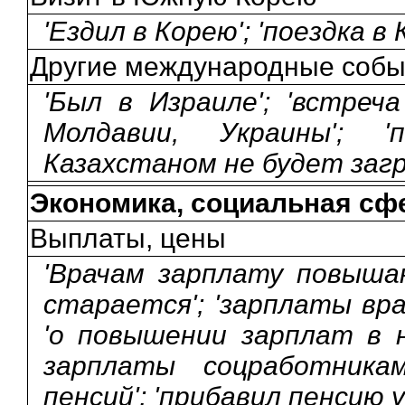
'Ездил в Корею'; 'поездка в 
Другие международные собы
'Был в Израиле'; 'встреч
Молдавии, Украины'; '
Казахстаном не будет заг
Экономика, социальная сф
Выплаты, цены
'Врачам зарплату повышаю
старается'; 'зарплаты вр
'о повышении зарплат в н
зарплаты соцработника
пенсий'; 'прибавил пенсию 