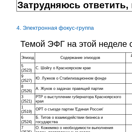
Затрудняюсь ответить, 
4. Электронная фокус-группа
Темой ЭФГ на этой неделе с
Эпизод
Содержание эпизодов
5
С. Шойгу о Красноярском крае
(2523)
9
Ю. Лужков о Стабилизационном фонде
(2527)
8
А. Жуков о задачах правящей партии
(2526)
3
РТР о выступлении губернатора Красноярского
(2521)
края
1
ОРТ о съезде партии 'Единая Россия'
(2519)
6
Б. Титов о взаимодействии бизнеса и
(2524)
государства
7
О. Кожемяко о необходимости выполнения