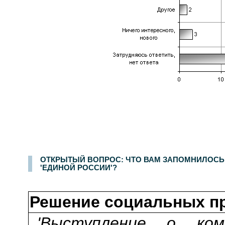
Опрос населения в
100
населенных пунктах
44
областей, краев и республик России. Интервью по месту жительства
5-6 декабря 2005 г.
.
150
ОТКРЫТЫЙ ВОПРОС: ЧТО ВАМ ЗАПОМНИЛОСЬ,
'ЕДИНОЙ РОССИИ'?
Решение социальных п
'Выступление о комм