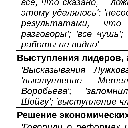
все, что сказано, – ло
этому уделялось'; 'не
результатами, что
разговоры'; 'все чушь';
работы не видно'.
Выступления лидеров, 
'Высказывания Лужкова
'выступление Метель
Воробьева'; 'запомн
Шойгу'; 'выступление ч
Решение экономически
'Говорили о реформах и