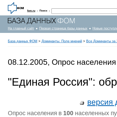
·
·
fom.ru
Поиск
На главный сайт
Первая страница базы данных
Новые поступл
База данных ФОМ
>
Доминанты. Поле мнений
>
Все Доминанты за 
08.12.2005, Опрос населения
"Единая Россия": обр
версия 
Опрос населения в
100
населенных п