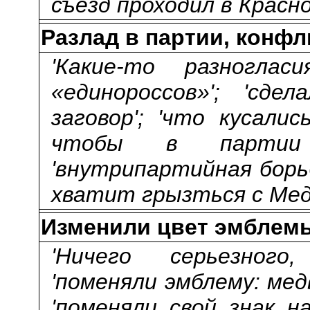
съезд проходил в Красно
Разлад в партии, конф
'Какие-то разноглас
«единороссов»'; 'сде
заговор'; 'что кусалис
чтобы в партии
'внутрипартийная борьб
хватит грызться с Мед
Изменили цвет эмблем
'Ничего серьезного
'поменяли эмблему: медв
'поменяли свой знак на