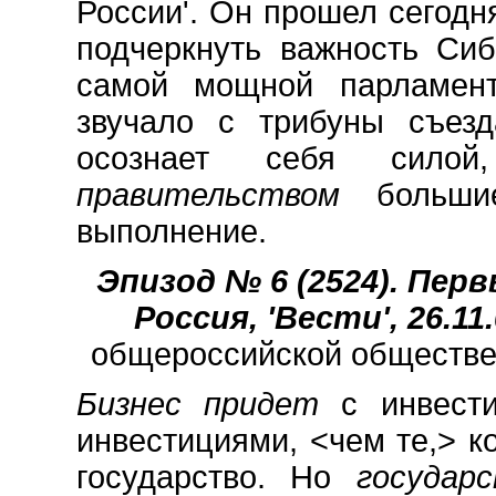
России'. Он прошел сегодн
подчеркнуть важность Си
самой мощной парламент
звучало с трибуны съезд
осознает себя сило
правительством
больши
выполнение.
Эпизод № 6 (2524). Первый
Россия, 'Вести', 26.11.
общероссийской обществен
Бизнес придет
с инвест
инвестициями, <чем те,> к
государство. Но
государ