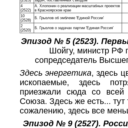
(2525)
задач, поставленных съездом
4
А. Хлопонин о реализации масштабных проектов
(2522)
в Красноярском крае
10
Б. Грызлов об эмблеме 'Единой России'
(2528)
2
Б. Грызлов о задачах партии 'Единая Россия'
(2520)
Эпизод № 5 (2523). Первый
Шойгу, министр РФ 
сопредседатель Высшего
Здесь энергетика
, здесь 
ископаемые, здесь пот
приезжали сюда со всей 
Союза. Здесь же есть... тут
сожалению, здесь все мень
Эпизод № 9 (2527). Россия