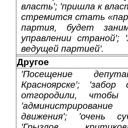
власть'; 'пришла к влас
стремится стать «парт
партия, будет зани
управлении страной';
ведущей партией'.
Другое
'Посещение депу
Красноярске'; 'забор
отгородили, чтобы
'администрирование 
движения'; 'очень с
'Грызлов критиков