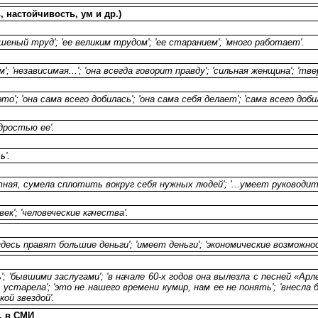
 настойчивость, ум и др.)
ешеный труд'; 'ее великим трудом'; 'ее старанием'; 'много работает'.
; 'независимая...'; 'она всегда говорит правду'; 'сильная женщина'; 'тв
то'; 'она сама всего добилась'; 'она сама себя делает'; 'сама всего доби
удростью ее'.
ь'.
тная, сумела сплотить вокруг себя нужных людей'; '...умеет руководит
ек'; 'человеческие качества'.
'здесь правят большие деньги'; 'имеет деньги'; 'экономические возможно
ь'; 'бывшими заслугами'; 'в начале 60-х годов она вылезла с песней «А
 устарела'; 'это не нашего времени кумир, нам ее не понять'; 'внесла
кой звездой'.
, в СМИ