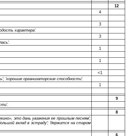
12
4
3
ердость характера'.
3
лась'.
1
1
<1
ь'; 'хорошие организаторские способности'.
1
9
сти'.
8
рлекино», это дань уважения ее прошлым песням';
 большой вклад в эстраду'; 'держится на старом
6