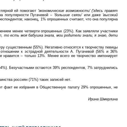
пулярной ей помогают
'экономические возможности' ('здесь правят
на популярности Пугачевой –
'большие связи'
или даже
'высокий
еспондентов; наконец, 1% опрошенных считают, что она популярна
нением менее четверти опрошенных (23%). Как заявляли участники
т, то есть моя бабушка знала, мои родители знали, я знаю, дети
уру существенным (55%). Негативно относятся к творчеству певицы
отношении к эстрадной деятельности А. Пугачевой (56% и 36%
не нравится – только 13%. Менее всего ее творчество импонирует
 (54%). Безучастными остаются 39% респондентов, 7% затруднились
инства россиян (71%) таких записей нет.
яют факт ее избрания в Общественную палату 29% опрошенных, не
Ирина Шмерлина