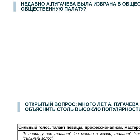
НЕДАВНО А.ПУГАЧЕВА БЫЛА ИЗБРАНА В ОБЩЕС
ОБЩЕСТВЕННУЮ ПАЛАТУ?
Опрос населения в
100
населенных пунктах
44
областей, краев и республик России. Интервью по месту жительства
5-6 декабря 2005 г.
.
150
ОТКРЫТЫЙ ВОПРОС: МНОГО ЛЕТ А. ПУГАЧЕВА
ОБЪЯСНИТЬ СТОЛЬ ВЫСОКУЮ ПОПУЛЯРНОСТЬ
Сильный голос, талант певицы, профессионализм, мастер
'В пении у нее талант'; 'ее место в жизни, талант'; 'ка
'сильный голос'.