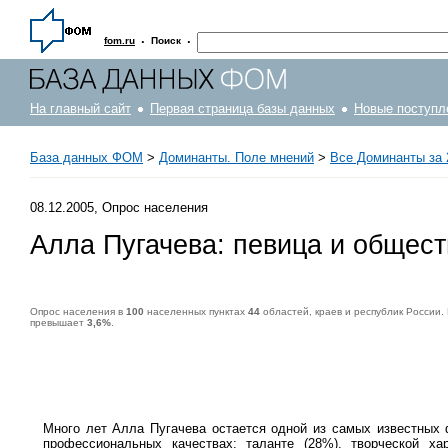
·
·
fom.ru
Поиск
На главный сайт
Первая страница базы данных
Новые поступл
База данных ФОМ
>
Доминанты. Поле мнений
>
Все Доминанты за 
08.12.2005, Опрос населения
Алла Пугачева: певица и общес
Опрос населения в
100
населенных пунктах
44
областей, краев и республик России.
превышает
3,6%
.
Опрос населения в
100
населенных пунктах
44
областей, краев и республик России. Интервью по месту жительства
5-6 декабря 2005 г.
.
1500
рес
Много лет Алла Пугачева остается одной из самых известных 
профессиональных качествах: таланте (28%), творческой х