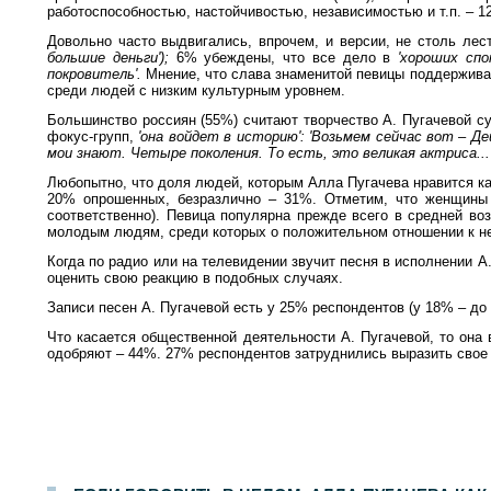
работоспособностью, настойчивостью, независимостью и т.п. – 1
Довольно часто выдвигались, впрочем, и версии, не столь лес
большие деньги');
6% убеждены, что все дело в
'хороших спо
покровитель'.
Мнение, что слава знаменитой певицы поддержива
среди людей с низким культурным уровнем.
Большинство россиян (55%) считают творчество А. Пугачевой с
фокус-групп,
'она войдет в историю': 'Возьмем сейчас вот
–
Де
мои знают. Четыре поколения. То есть, это великая актриса...
Любопытно, что доля людей, которым Алла Пугачева нравится как
20% опрошенных, безразлично – 31%. Отметим, что женщины 
соответственно). Певица популярна прежде всего в средней воз
молодым людям, среди которых о положительном отношении к не
Когда по радио или на телевидении звучит песня в исполнении 
оценить свою реакцию в подобных случаях.
Записи песен А. Пугачевой есть у 25% респондентов (у 18% – до 
Что касается общественной деятельности А. Пугачевой, то она
одобряют – 44%. 27% респондентов затруднились выразить свое
Опрос населения в
100
населенных пунктах
44
областей, краев и республик России. Интервью по месту жительства
3-4 декабря 2005 г.
.
1500
рес