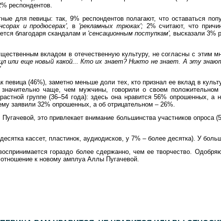
2% респондентов.
тные для певицы: так, 9% респондентов полагают, что оставаться по
нсорах и продюсерах',
в
'рекламных трюках';
2% считают, что причи
ется благодаря скандалам и
'сенсационным поступкам',
высказали 3% р
ущественным вкладом в отечественную культуру, не согласны с этим м
цл или еще новый какой... Кто их знает? Никто не знает. А эту знаю
'
 певица (46%), заметно меньше доли тех, кто признал ее вклад в культ
значительно чаще, чем мужчины, говорили о своем положительном 
растной группе (36–54 года): здесь она нравится 56% опрошенных, а 
му заявили 32% опрошенных, а об отрицательном – 26%.
А. Пугачевой, это привлекает внимание большинства участников опроса
десятка кассет, пластинок, аудиодисков, у 7% – более десятка). У больш
 воспринимается гораздо более сдержанно, чем ее творчество. Одобр
 отношение к новому амплуа Аллы Пугачевой.
пондентов. Дополнительный опрос населения Москвы -
600
респондентов. Статистическая погрешность не превышает
3,6%
.