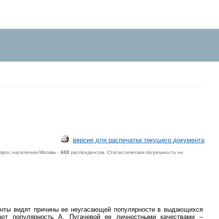
версия для распечатки текущего документа
прос населения Москвы -
600
респондентов. Статистическая погрешность не
денты видят причины ее неугасающей популярности в выдающихся
няют популярность А. Пугачевой ее личностными качествами –