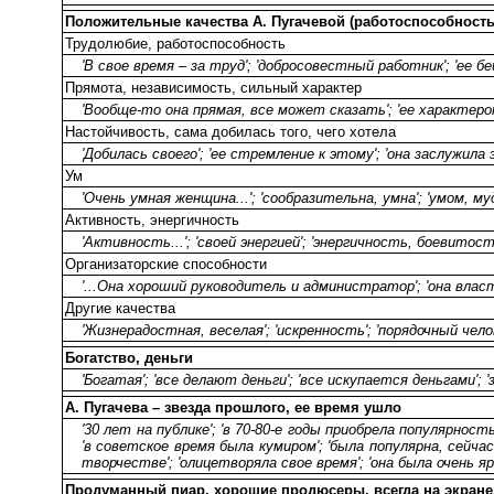
Положительные качества А. Пугачевой (работоспособность,
Трудолюбие, работоспособность
'В свое время – за труд'; 'добросовестный работник'; 'ее б
Прямота, независимость, сильный характер
'Вообще-то она прямая, все может сказать'; 'ее характером'
Настойчивость, сама добилась того, чего хотела
'Добилась своего'; 'ее стремление к этому'; 'она заслужила э
Ум
'Очень умная женщина...'; 'сообразительна, умна'; 'умом, м
Активность, энергичность
'Активность...'; 'своей энергией'; 'энергичность, боевитост
Организаторские способности
'...Она хороший руководитель и администратор'; 'она влас
Другие качества
'Жизнерадостная, веселая'; 'искренность'; 'порядочный челов
Богатство, деньги
'Богатая'; 'все делают деньги'; 'все искупается деньгами'; 
А. Пугачева – звезда прошлого, ее время ушло
'30 лет на публике'; 'в 70-80-е годы приобрела популярност
'в советское время была кумиром'; 'была популярна, сейчас
творчестве'; 'олицетворяла свое время'; 'она была очень яр
Продуманный пиар, хорошие продюсеры, всегда на экране