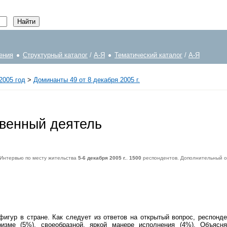
ения
Структурный каталог
/
А-Я
Тематический каталог
/
А-Я
2005 год
>
Доминанты 49 от 8 декабря 2005 г.
твенный деятель
 Интервью по месту жительства
5-6 декабря 2005 г.
.
1500
респондентов. Дополнительный о
пондентов. Дополнительный опрос населения Москвы -
600
респондентов. Статистическая погрешность не превышает
3,6%
.
фигур в стране. Как следует из ответов на открытый вопрос, респон
аризме (5%), своеобразной, яркой манере исполнения (4%). Объяс