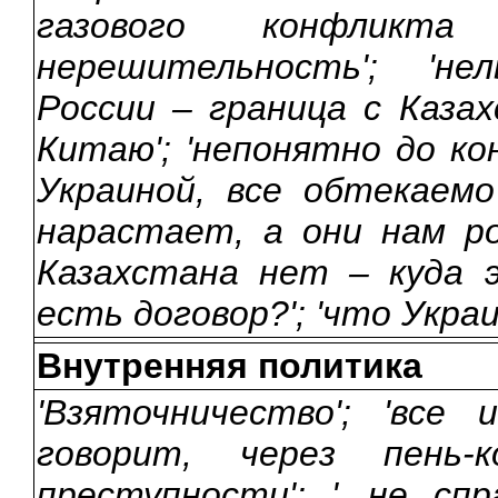
газового конфликт
нерешительность'; 'н
России – граница с Каза
Китаю'; 'непонятно до ко
Украиной, все обтекаемо
нарастает, а они нам ро
Казахстана нет – куда 
есть договор?'; 'что Украи
Внутренняя политика
'Взяточничество'; 'все
говорит, через пень-к
преступности'; '...не с