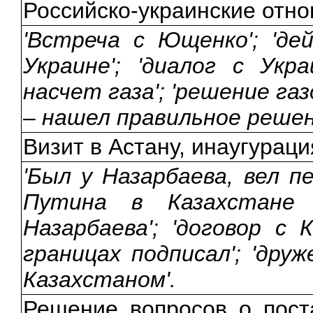
Российско-украинские отн
'Встреча с Ющенко'; 'д
Украине'; 'диалог с Укра
насчет газа'; 'решение га
– нашел правильное решен
Визит в Астану, инаугурац
'Был у Назарбаева, вел п
Путина в Казахстане 
Назарбаева'; 'договор с
границах подписал'; 'др
Казахстаном'.
Решение вопросов о поста