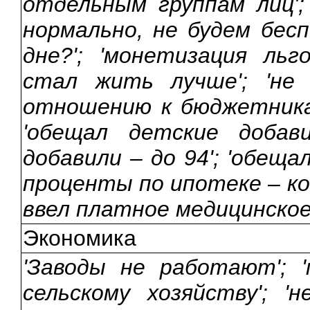
отдельным группам лиц';
нормально, не будем бес
дне?'; 'монетизация льг
стал жить лучше'; 'не
отношению к бюджетника
'обещал детские добав
добавили – до 94'; 'обещ
проценты по ипотеке – кос
ввел платное медицинское
Экономика
'Заводы не работают'; 
сельскому хозяйству'; '