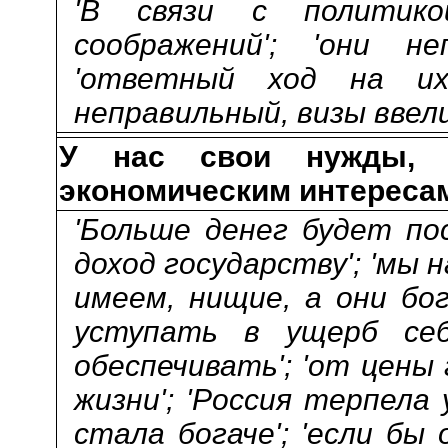
'В связи с политикой
соображений'; 'они не
'ответный ход на их 
неправильный, визы ввели'
У нас свои нужды, э
экономическим интереса
'Больше денег будет пос
доход государству'; 'мы н
имеем, нищие, а они бо
уступать в ущерб себ
обеспечивать'; 'от цены
жизни'; 'Россия терпела 
стала богаче'; 'если бы