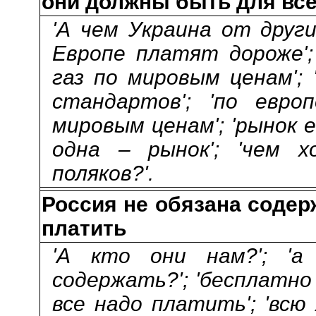
они должны быть для вс
'А чем Украина от други
Европе платят дороже';
газ по мировым ценам';
стандартов'; 'по европ
мировым ценам'; 'рынок е
одна – рынок'; 'чем 
поляков?'.
Россия не обязана содерж
платить
'А кто они нам?'; '
содержать?'; 'бесплатно
все надо платить'; 'всю