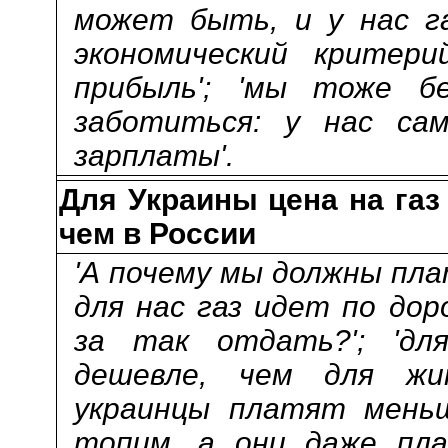
может быть, и у нас га
экономический критер
прибыль'; 'мы тоже бе
заботиться: у нас са
зарплаты'.
Для Украины цена на газ
чем в России
'А почему мы должны плат
для нас газ идет по дор
за так отдать?'; 'дл
дешевле, чем для жит
украинцы платят меньш
топим, а они даже плат