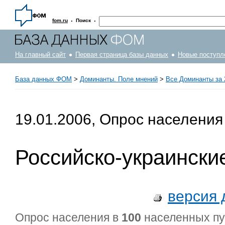
·
·
fom.ru
Поиск
На главный сайт
Первая страница базы данных
Новые поступл
База данных ФОМ
>
Доминанты. Поле мнений
>
Все Доминанты за 
19.01.2006, Опрос населения
Российско-украински
версия 
Опрос населения в
100
населенных п