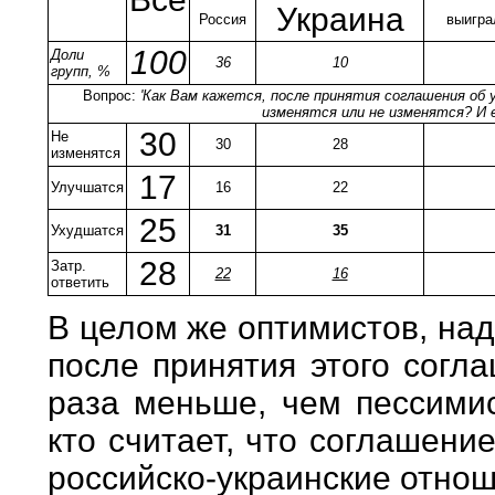
Украина
Россия
выигра
100
Доли
36
10
групп, %
Вопрос:
'Как Вам кажется, после принятия соглашения об 
изменятся или не изменятся? И 
30
Не
30
28
изменятся
17
Улучшатся
16
22
25
Ухудшатся
31
35
28
Затр.
22
16
ответить
В целом же оптимистов, на
после принятия этого согл
раза меньше, чем пессимис
кто считает, что соглашени
российско-украинские отнош