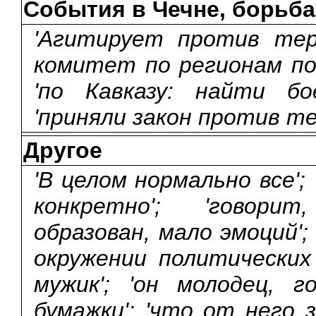
События в Чечне, борьба
'Агитирует против терр
комитет по регионам по
'по Кавказу: найти бо
'приняли закон против те
Другое
'В целом нормально все';
конкретно'; 'говори
образован, мало эмоций';
окружении политических
мужик'; 'он молодец, 
бумажки'; 'что от него з