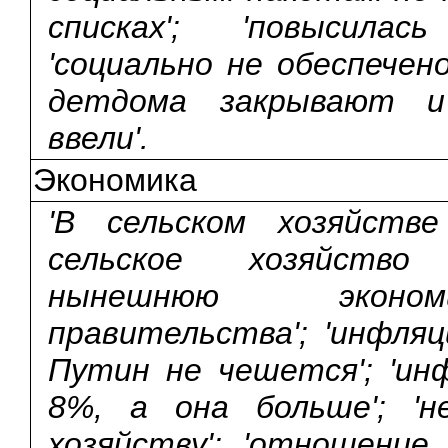
списках'; 'повысила
'социально не обеспечен
детдома закрывают и
ввели'.
Экономика
'В сельском хозяйств
сельское хозяйство
нынешнюю эконом
правительства'; 'инфля
Путин не чешется'; 'ин
8%, а она больше'; 'н
хозяйству'; 'отношение 