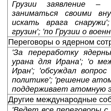
Грузии заявление –
заниматься своими вн
искать врага снаружи'
грузин'; 'по Грузии о военн
Переговоры о ядерном сот
'За переработку ядерн
урана для Ирана'; 'о м
Иран'; 'обсуждал вопро
политике'; 'решение атом
поддерживает атомную э
Другие международные со
'Ведет все переговоры с 