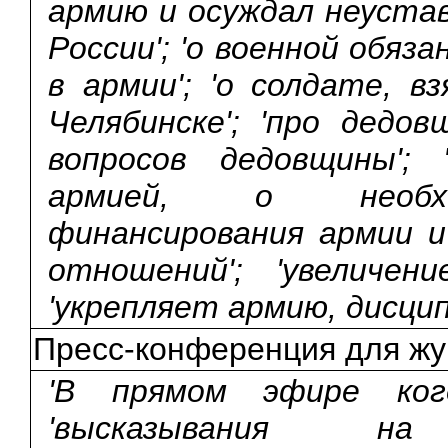
армию и осуждал неуста
России'; 'о военной обяза
в армии'; 'о солдате, в
Челябинске'; 'про дедов
вопросов дедовщины'; 
армией, о необхо
финансирования армии и
отношений'; 'увеличен
'укрепляет армию, дисцип
Пресс-конференция для жу
'В прямом эфире когд
'высказывания на п