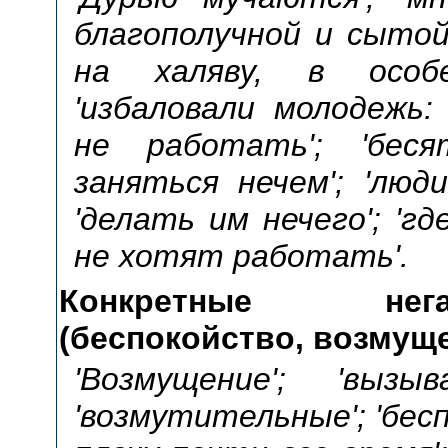
благополучной и сыто
на халяву, в особе
'избаловали молодежь:
не работать'; 'беся
заняться нечем'; 'люд
'делать им нечего'; 'г
не хотят работать'.
Конкретные нег
(беспокойство, возмущен
'Возмущение'; 'выз
'возмутительные'; 'беспо