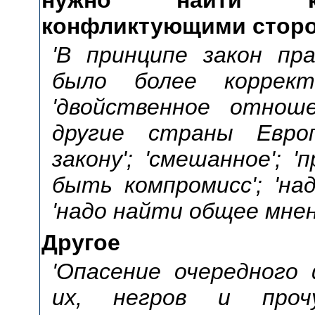
конфликтующими стор
'В принципе закон пр
было более корректн
'двойственное отнош
другие страны Евр
закону'; 'смешанное'; '
быть компромисс'; 'на
'надо найти общее мнен
Другое
'Опасение очередного 
их, негров и прочу