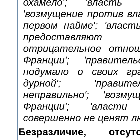
охамело'; 'власть 
'возмущение против вла
первом найме'; 'власт
предоставляют 
отрицательное отнош
Франции'; 'правите
подумало о своих гра
дурной'; 'правит
неправильно'; 'возм
Франции'; 'власти
совершенно не ценят лю
Безразличие, отсу