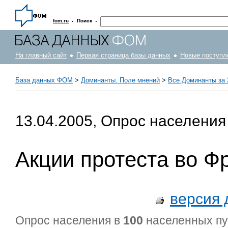
·
·
fom.ru
Поиск
На главный сайт
Первая страница базы данных
Новые поступл
База данных ФОМ
>
Доминанты. Поле мнений
>
Все Доминанты за 
13.04.2005, Опрос населения
Акции протеста во Ф
версия 
Опрос населения в
100
населенных п