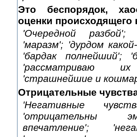
Это беспорядок, хао
оценки происходящего
'Очередной разбой'; '
'маразм'; 'дурдом какой
'бардак полнейший'; 'б
'рассматриваю их
'страшнейшие и кошмар
Отрицательные чувства
'Негативные чувств
'отрицательны эм
впечатление'; 'нег