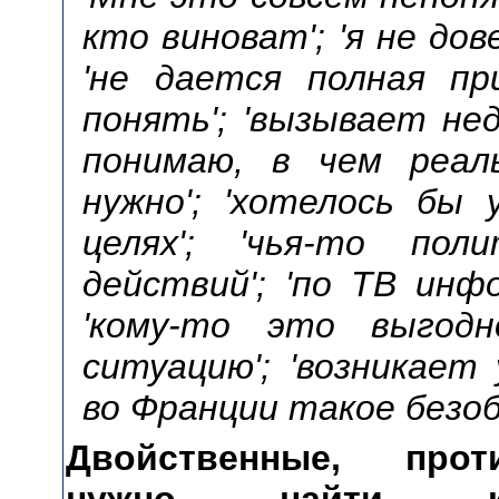
кто виноват'; 'я не до
'не дается полная пр
понять'; 'вызывает нед
понимаю, в чем реаль
нужно'; 'хотелось бы
целях'; 'чья-то по
действий'; 'по ТВ инф
'кому-то это выгодн
ситуацию'; 'возникает 
во Франции такое безоб
Двойственные, прот
нужно найти ко