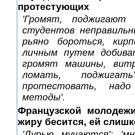
протестующих
'Громят, поджигают 
студентов неправильн
рьяно бороться, кир
личным путем добиват
громят машины, витри
ломать, поджига
протестовать, надо
методы'.
Французской молодежи
жиру бесится, ей слиш
'Дурью мучаются'; 'м