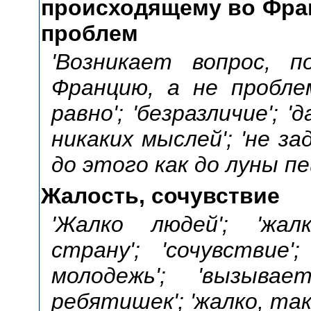
происходящему во Фран
проблем
'Возникает вопрос, 
Францию, а не проблем
равно'; 'безразличие'; '
никаких мыслей'; 'не за
до этого как до луны пе
Жалость, сочувствие
'Жалко людей'; 'жал
страну'; 'сочувствие'
молодежь'; 'вызывае
ребятишек'; 'жалко, так