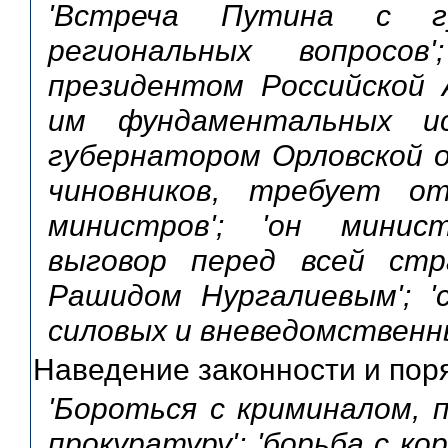
'Встреча Путина с гу
региональных вопросо
президентом Российской 
им фундаментальных исс
губернатором Орловской о
чиновников, требует от
министров'; 'он минис
выговор перед всей стра
Рашидом Нургалиевым'; '
силовых и вневедомственн
Наведение законности и пор
'Бороться с криминалом, 
прокуратуру'; 'борьба с ко