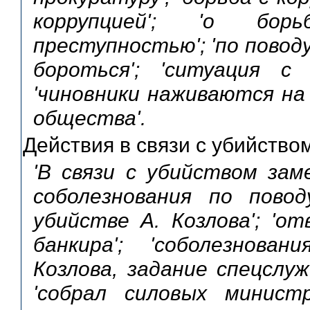
коррупцией'; 'о бор
преступностью'; 'по повод
бороться'; 'ситуация с
'чиновники наживаются на
общества'.
Действия в связи с убийство
'В связи с убийством зам
соболезнования по повод
убийстве А. Козлова'; 'о
банкира'; 'соболезнова
Козлова, задание спецслу
'собрал силовых минист