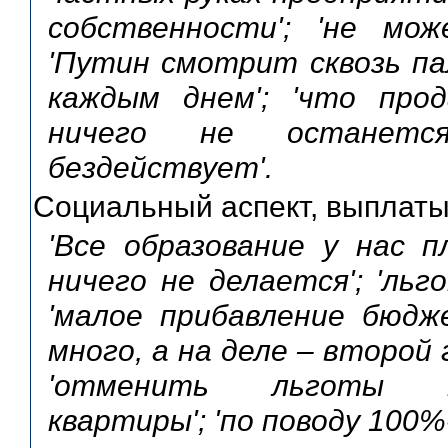
собственности'; 'не мо
'Путин смотрит сквозь па
каждым днем'; 'что про
ничего не останетс
бездействует'.
Социальный аспект, выплат
'Все образование у нас п
ничего не делается'; 'льг
'малое прибавление бюдж
много, а на деле – второй 
'отменить льготы н
квартиры'; 'по поводу 100