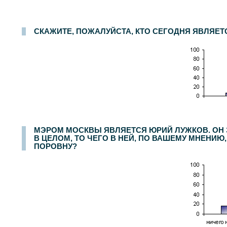
Опрос населения в
100
населенных пунктах
44
областей, краев и республик России. Интервью по месту жительства
16-17 сентября 2006 г.
.
1500
СКАЖИТЕ, ПОЖАЛУЙСТА, КТО СЕГОДНЯ ЯВЛЯЕ
МЭРОМ МОСКВЫ ЯВЛЯЕТСЯ ЮРИЙ ЛУЖКОВ. ОН З
В ЦЕЛОМ, ТО ЧЕГО В НЕЙ, ПО ВАШЕМУ МНЕНИЮ
ПОРОВНУ?