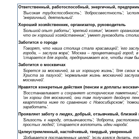
Ответственный, работоспособный, энергичный, предпри
'Высокая трудоспособность'; 'добросовестность'; 'испо
'энергичный, деятельный'.
Хороший хозяйственник, организатор, руководитель
'Большой опыт работы'; 'крепкий хозяин'; 'может организо
что он хороший хозяйственник'; 'умеет руководить столице
Заботится о городе
'Говорят, что наша столица стала красавицей'; 'его заслу
города, – заслуга мэра'; 'Москва – процветающий город, в
'старается для города, предпринимает все, чтобы там бы
Заботится о москвичах
'Борется за москвичей, за их хорошую жизнь'; 'для своих 
Христа за пазухой'; 'нормальная жизнь москвичей заслуг
москвичей'.
Нравятся конкретные действия (пенсии и доплаты москвич
'Восстанавливает и сохраняет исторические памятники'; '
'он хорош для москвичей, они там получают двойную пен
квартплата ниже по сравнению с Новосибирском'; 'пом
заработать'.
Проявляет заботу о людях, добрый, отзывчивый, близкий 
'Близость к народу, отзывчивость'; 'доброта, расположен
простых людей'; 'старается воплотить идеи народа'.
Целеустремленный, настойчивый, твердый, уверенный
'Добивается поставленных целей'; 'если взялся делать, то