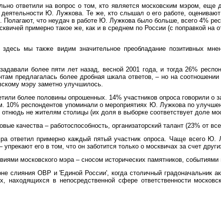
ьно ответили на вопрос о том, кто является московским мэром, еще д
о деятельности Ю. Лужкова. Те же, кто слышал о его работе, оцениваю
. Полагают, что неудач в работе Ю. Лужкова было больше, всего 4% ре
сквичей примерно такое же, как и в среднем по России (с поправкой н
о здесь мы также видим значительное преобладание позитивных мне
адавали более пяти лет назад, весной 2001 года, и тогда 26% респон
там предлагалась более дробная шкала ответов, – но на соотношении п
вскому мэру заметно улучшилось.
тили более половины опрошенных. 14% участников опроса говорили о з
лом. 10% респондентов упоминали о мероприятиях Ю. Лужкова по улучше
тнюдь не жителям столицы (их доля в выборке соответствует доле мос
вые качества – работоспособность, организаторский талант (23% от вс
ра ответил примерно каждый пятый участник опроса. Чаще всего Ю. Л
 упрекают его в том, что он заботится только о москвичах за счет други
иями московского мэра – сносом исторических памятников, событиями 
не слияния ОВР и 'Единой России', когда столичный градоначальник а
х, находящихся в непосредственной сфере ответственности московск