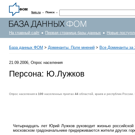
·
·
fom.ru
Поиск
На главный сайт
Первая страница базы данных
Новые поступл
База данных ФОМ
>
Доминанты. Поле мнений
>
Все Доминанты за 
21.09.2006, Опрос населения
Персона: Ю.Лужков
Опрос населения в
100
населенных пунктах
44
областей, краев и республик России.
Опрос населения в
100
населенных пунктах
44
областей, краев и республик России. Интервью по месту жительства
16-17 сентября 2006 г.
.
1500
Четырнадцать лет Юрий Лужков руководит жизнью российской 
московском градоначальнике придерживаются жители других гор