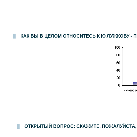
КАК ВЫ В ЦЕЛОМ ОТНОСИТЕСЬ К Ю.ЛУЖКОВУ -
Опрос населения в
100
населенных пунктах
44
областей, краев и республик России. Интервью по месту жительства
16-17 сентября 2006 г.
.
ОТКРЫТЫЙ ВОПРОС: СКАЖИТЕ, ПОЖАЛУЙСТА,