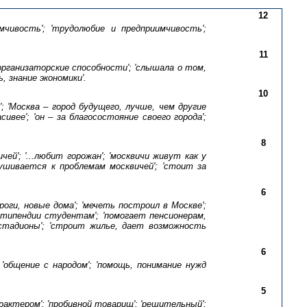
12
имчивость'; 'трудолюбие и предприимчивость';
11
'организаторские способности'; 'слышала о том,
 знание экономики'.
10
'; 'Москва – город будущего, лучше, чем другие
ивее'; 'он – за благосостояние своего города';
8
ей'; '...любит горожан'; 'москвичи живут как у
слушивается к проблемам москвичей'; 'стоит за
6
оги, новые дома'; 'мечеть построил в Москве';
типендии студентам'; 'помогает пенсионерам,
стадионы'; 'строит жилье, дает возможность
6
 'общение с народом'; 'помощь, понимание нужд
5
рактером'; 'пробивной товарищ'; 'решительный';