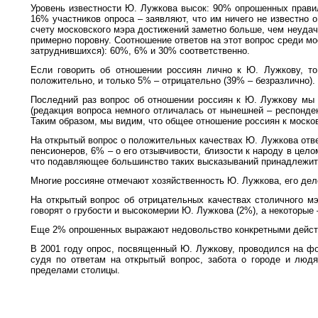
Уровень известности Ю. Лужкова высок: 90% опрошенных правил
16% участников опроса – заявляют, что им ничего не известно 
счету московского мэра достижений заметно больше, чем неудач
примерно поровну. Соотношение ответов на этот вопрос среди мо
затруднившихся): 60%, 6% и 30% соответственно.
Если говорить об отношении россиян лично к Ю. Лужкову, т
положительно, и только 5% – отрицательно (39% – безразлично).
Последний раз вопрос об отношении россиян к Ю. Лужкову мы з
(редакция вопроса немного отличалась от нынешней – респонден
Таким образом, мы видим, что общее отношение россиян к моско
На открытый вопрос о положительных качествах Ю. Лужкова отве
пенсионеров, 6% – о его отзывчивости, близости к народу в це
что подавляющее большинство таких высказываний принадлежит о
Многие россияне отмечают хозяйственность Ю. Лужкова, его дело
На открытый вопрос об отрицательных качествах столичного мэ
говорят о грубости и высокомерии Ю. Лужкова (2%), а некоторые –
Еще 2% опрошенных выражают недовольство конкретными действ
В 2001 году опрос, посвященный Ю. Лужкову, проводился на фо
судя по ответам на открытый вопрос, забота о городе и людя
пределами столицы.