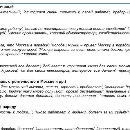
имчивый
лнительный'; 'относится очень серьезно к своей работе'; 'предпри
вать работу'; 'нельзя не восхищаться его умением вести хозяйство'; 
й'; 'умение организовать, хороший администратор'; 'хозяйственность,
га, что Москва в порядке'; 'молодец мужик – привел Москву в порядок
 этом заслуга мэра'; 'Москва выросла за счет него, стала богаче, крас
ло красиво и хорошо жить'.
москвичей все делает'; 'добивается улучшения жизни для своих москвич
а Лужкова'; 'он для своих пенсионеров, ветеранов все делает'; 'при
ам, строительство в Москве и др.)
для москвичей льготы, пенсии, зарплаты прибавляет'; 'кольцевые дор
сию, бюджетники много получают, проезд бесплатный'; 'повышение с
ощь детям, даются доплаты, доплаты пенсионерам'; 'строит дома, 
к народу
ность к людям...'; 'много работает с людьми, болеет за их судьбу';
 доводит до конца'; 'напористость, настойчивость'; 'напористый, с ха