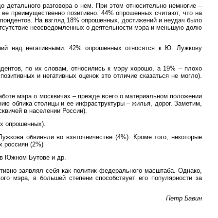
о детального разговора о нем. При этом относительно немногие –
т ее преимущественно позитивно. 44% опрошенных считают, что на
спондентов. На взгляд 18% опрошенных, достижений и неудач было
а отсутствие неосведомленных о деятельности мэра и меньшую долю
ний над негативными. 42% опрошенных относятся к Ю. Лужкову
дентов, по их словам, относились к мэру хорошо, а 19% – плохо
озитивных и негативных оценок это отличие сказаться не могло).
аботе мэра о москвичах – прежде всего о материальном положении
нию облика столицы и ее инфраструктуры – жилья, дорог. Заметим,
квичей в населении России).
ех опрошенных).
ужкова обвиняли во взяточничестве (4%). Кроме того, некоторые
х россиян (2%)
в Южном Бутове и др.
ктивно заявлял себя как политик федерального масштаба. Однако,
ого мэра, в большей степени способствует его популярности за
Петр Бавин