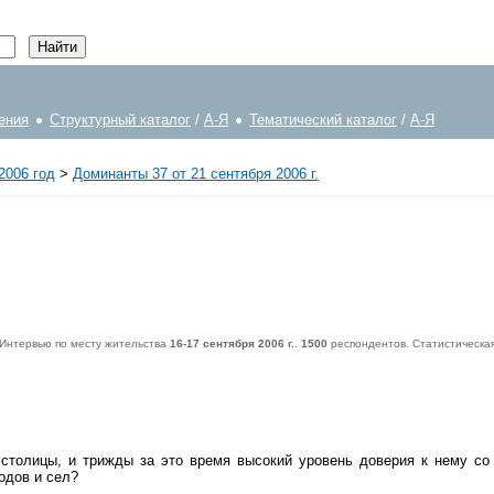
ения
Структурный каталог
/
А-Я
Тематический каталог
/
А-Я
2006 год
>
Доминанты 37 от 21 сентября 2006 г.
 Интервью по месту жительства
16-17 сентября 2006 г.
.
1500
респондентов. Статистическа
респондентов. Статистическая погрешность не превышает
3,6%
.
столицы, и трижды за это время высокий уровень доверия к нему со
одов и сел?