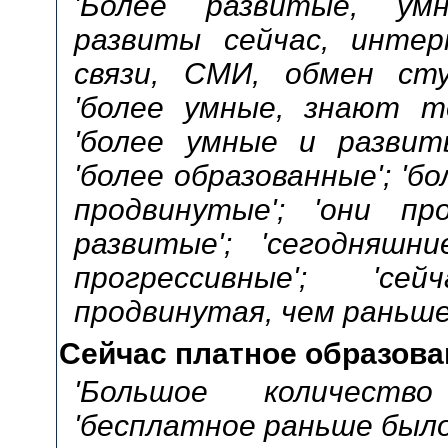
'Более развитые, умн
развиты сейчас, интер
связи, СМИ, обмен сту
'более умные, знают те
'более умные и развит
'более образованные'; 'бо
продвинутые'; 'они про
развитые'; 'сегодняшн
прогрессивные'; 'с
продвинутая, чем раньше'
Сейчас платное образова
'Большое количество
'бесплатное раньше было