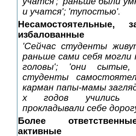
учатся'; 'раньше были ум
и учатся'; 'тупостью'.
Несамостоятельные, з
избалованные
'Сейчас студенты живу
раньше сами себя могли 
головы'; 'они сытые, 
студенты самостоятел
карман папы-мамы загляд
х годов учились с
прокладывали себе дорогу'
Более ответственные
активные