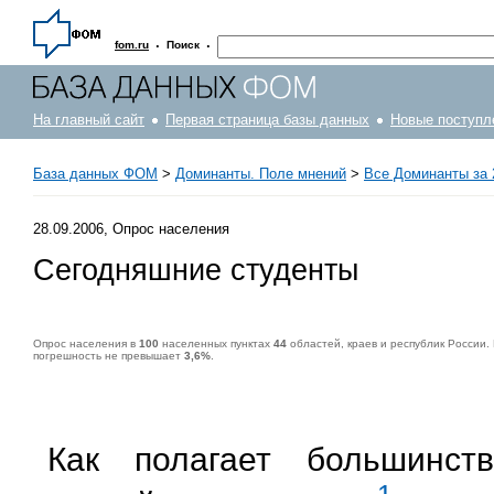
·
·
fom.ru
Поиск
На главный сайт
Первая страница базы данных
Новые поступл
База данных ФОМ
>
Доминанты. Поле мнений
>
Все Доминанты за 
28.09.2006, Опрос населения
Сегодняшние студенты
Опрос населения в
100
населенных пунктах
44
областей, краев и республик России.
погрешность не превышает
3,6%
.
Как полагает большинст
1