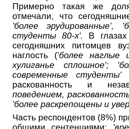
Примерно такая же доля
отмечали, что сегодняшн
'более эрудированные',
студенты 80-х'.
В глазах
сегодняшних питомцев ву
наглость ('
более наглые и
хулиганье сплошное'; 'б
современные студенты
раскованность и незав
поведением, раскованность
'более раскрепощены и увер
Часть респондентов (8%) пр
общими сентенциями:
'вр