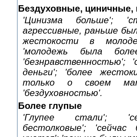
Бездуховные, циничные, 
'Цинизма больше'; '
агрессивные, раньше был
жестокости в молодеж
'молодежь была более
'безнравственностью'; 
деньги'; 'более жесто
только о своем мате
'бездуховностью'.
Более глупые
'Глупее стали'; 'с
бестолковые'; 'сейча