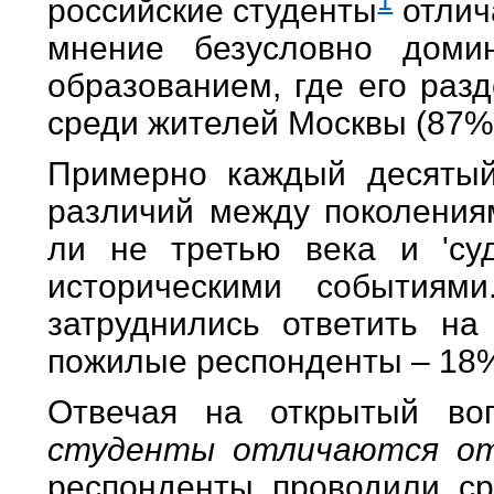
российские студенты
отлича
мнение безусловно дом
образованием, где его раз
среди жителей Москвы (87%
Примерно каждый десятый
различий между поколения
ли не третью века и 'су
историческими событиям
затруднились ответить на
пожилые респонденты – 18%
Отвечая на открытый во
студенты отличаются от 
респонденты проводили ср