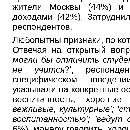
жители Москвы (44%) и 
доходами (42%). Затруднил
респондентов.
Любопытны признаки, по ко
Отвечая на открытый воп
могли бы отличить студен
не учится
?', респонд
специфическом поведени
указывали на конкретные о
воспитанность, хорошие
вежливые, культурные'; 'с
воспитанностью'; 'ведут с
6%), манеру говорить, хоро