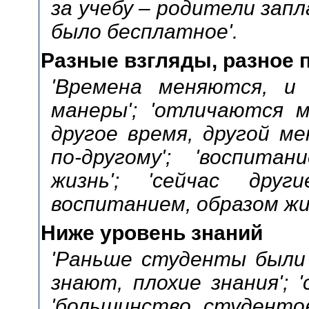
за учебу – родители запла
было бесплатное'.
Разные взгляды, разное 
'Времена меняются, и 
манеры'; 'отличаются м
другое время, другой м
по-другому'; 'воспитан
жизнь'; 'сейчас други
воспитанием, образом жи
Ниже уровень знаний
'Раньше студенты были о
знают, плохие знания'; '
'большинство студенто