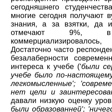
сегодняшнего студенчест
многие сегодня получают в
знания, а за взятки, да 
отмечают 9%, в 
коммерциализировалось
Достаточно часто респонде
безалаберности современн
интереса к учебе ('
были се
учебе было по-настоящему
легкомысленные'; 'совре
нет цели и заинтересов
давали низкую оценку уров
были образованней'; 'ниче