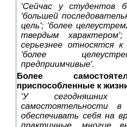
'Сейчас у студентов б
'большей последователь
цель'; 'более целеустремл
твердым характером';
серьезнее относятся к у
'более целеустре
предприимчивые'.
Более самостоятел
приспособленные к жизн
'У сегодняшних 
самостоятельности в
обеспечивать себя на вр
практичные, многие в