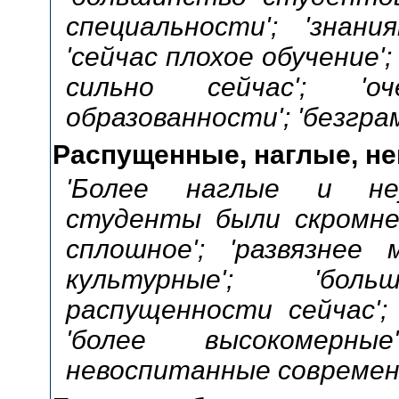
специальности'; 'знан
'сейчас плохое обучение';
сильно сейчас'; 'о
образованности'; 'безгр
Распущенные, наглые, н
'Более наглые и неу
студенты были скромнее
сплошное'; 'развязнее 
культурные'; 'боль
распущенности сейчас'; 
'более высокомерные
невоспитанные современ