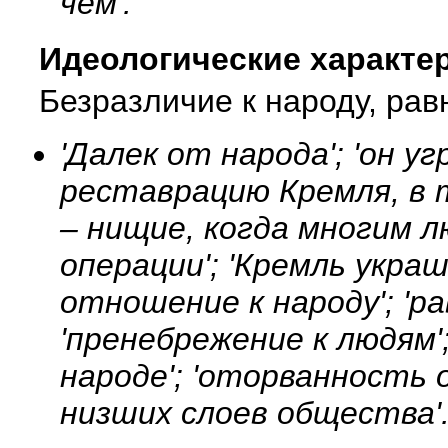
чем'.
Идеологические характе
Безразличие к народу, ра
'Далек от народа'; 'он у
реставрацию Кремля, в 
– нищие, когда многим 
операции'; 'Кремль украш
отношение к народу'; 'р
'пренебрежение к людям'
народе'; 'оторванность
низших слоев общества'