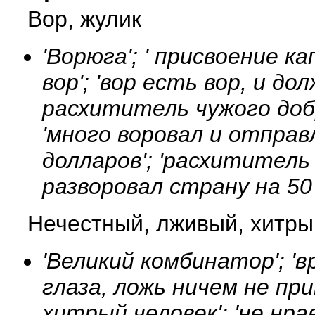
Вор, жулик
'Ворюга'; ' присвоение к
вор'; 'вор есть вор, и до
расхититель чужого добра
'много воровал и отправл
долларов'; 'расхититель
разворовал страну на 50 
Нечестный, лживый, хитры
'Великий комбинатор'; 'вр
глаза, ложь ничем не пр
хитрый человек'; 'не нр