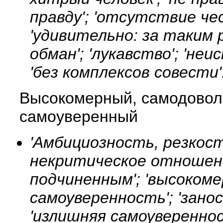
правду'; 'отсутствие че
'удивительно: за таким
обман'; 'лукавство'; 'не
'без комплексов совести'
Высокомерный, самодовол
самоуверенный
'Амбициозность, резкост
некритическое отношени
подчиненным'; 'высокоме
самоуверенность'; 'зано
'излишняя самоуверенно