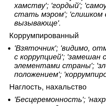
хамству'; 'гордый'; 'сам
стать мэром'; 'слишком
вызывающе'.
Коррумпированный
'Взяточник'; 'видимо, от
с коррупцией'; 'замешан
элементами страны'; 'з
положением'; 'коррумпир
Наглость, нахальство
'Бесцеремонность'; 'нах