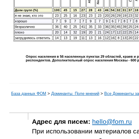
Доли групп (%)
100
45
15
27
28
43
46
54
32
31
37
18
я не знаю, кто это
23
25
16
23
23
23
20
26
29
19
23
32
хорошо
7
9
7
7
9
7
9
6
7
8
7
8
безразлично
36
40
25
41
35
33
36
35
45
39
25
24
плохо
20
14
32
19
20
21
24
17
12
22
25
14
затрудняюсь ответить
14
13
19
11
13
16
12
16
8
13
20
22
Опрос населения в
56
населенных пунктах
29
областей, краев и 
респондентов. Дополнительный опрос населения Москвы -
600
р
База данных ФОМ
>
Доминанты. Поле мнений
>
Все Доминанты за
Адрес для писем:
hello@fom.ru
При использовании материалов с