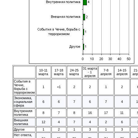
31 марта
10-11
17-18
24-25
7-8
14-15
21
- 1
марта
марта
марта
апреля
апреля
апр
апреля
События в
Чечне,
1
<1
2
2
1
2
борьба с
терроризмом
Экономика,
социальная
6
6
7
6
7
4
1
сфера
Внутренняя
8
7
8
16
17
11
политика
Внешняя
12
4
7
4
2
6
политика
Другое
1
2
1
3
1
3
Нет ответа,