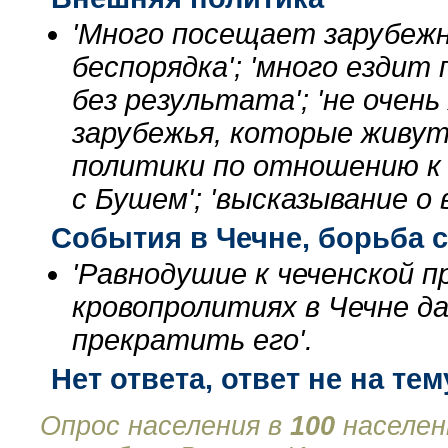
'Много посещает зарубежн
беспорядка'; 'много ездит
без результата'; 'не очен
зарубежья, которые живут 
политики по отношению к 
с Бушем'; 'высказывание о
События в Чечне, борьба 
'Равнодушие к чеченской п
кровопролитиях в Чечне д
прекратить его'.
Нет ответа, ответ не на тем
Опрос населения в
100
населен