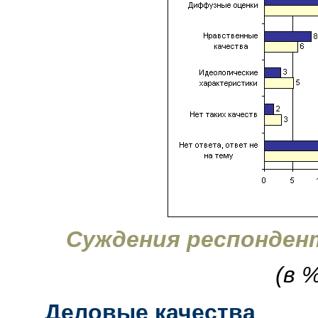
Суждения респонден
(в 
Деловые качества