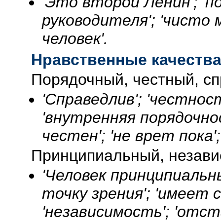
'Это второй Ленин'; 'п
руководителя'; 'чисто 
человек'.
Нравственные качеств
Порядочный, честный, с
'Справедлив'; 'честнос
'внутренняя порядочно
честен'; 'не врет пока'
Принципиальный, незав
'Человек принципиальн
точку зрения'; 'имеет с
'независимость'; 'отс