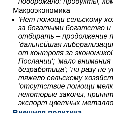
подорожало: продукты, ко
Макроэкономика
'Нет помощи сельскому хоз
за богатыми богатство и 
отбирать – продолжение п
'дальнейшая либерализация
от контроля за экономикой
Послании'; 'мало внимания 
безработица'; 'ни разу не 
тяжело сельскому хозяйству
'отсутствие помощи мелки
некоторые законы, принят
экспорт цветных металлов
Внешняя политика