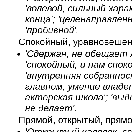
'волевой, сильный хара
конца'; 'целенаправлен
'пробивной'.
Спокойный, уравновеше
'Сдержан, не обещает 
'спокойный, и нам спок
'внутренняя собраннос
главном, умение владе
актерская школа'; 'вы
не делает'.
Прямой, открытый, прям
'Открытый человек, свой