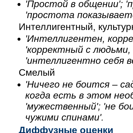
'Простой в общении'; 'п
'простота показывается
Интеллигентный, культу
'Интеллигентен, коррек
'корректный с людьми,
'интеллигентно себя ве
Смелый
'Ничего не боится – с
когда есть в этом нео
'мужественный'; 'не бо
чужими спинами'.
Диффузные оценки