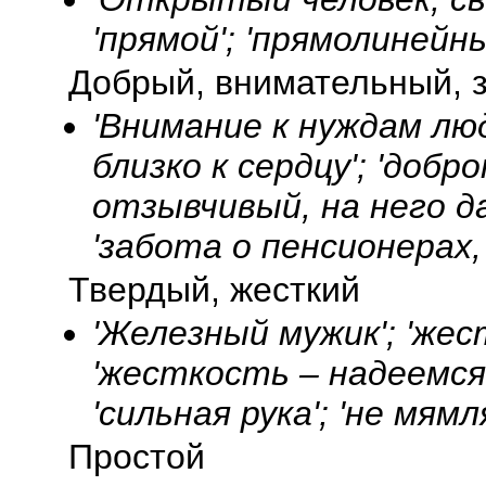
'прямой'; 'прямолинейн
Добрый, внимательный, 
'Внимание к нуждам люд
близко к сердцу'; 'добр
отзывчивый, на него д
'забота о пенсионерах,
Твердый, жесткий
'Железный мужик'; 'жест
'жесткость – надеемся,
'сильная рука'; 'не мямля
Простой