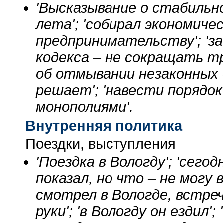
'Высказывание о стабильн
лета'; 'собирал экономиче
предпринимательству'; 'з
кодекса – не сокращать тр
об отмывании незаконных д
решает'; 'навести порядо
монополиями'.
Внутренняя политика
Поездки, выступления
'Поездка в Вологду'; 'сего
показал, но что – не могу
смотрел в Вологде, встреч
руки'; 'в Вологду он ездил'; 