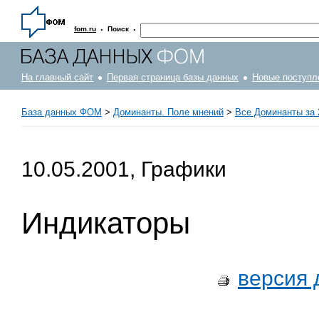
·
·
fom.ru
Поиск
На главный сайт
Первая страница базы данных
Новые поступл
База данных ФОМ
>
Доминанты. Поле мнений
>
Все Доминанты за 
10.05.2001, Графики
Индикаторы
версия 