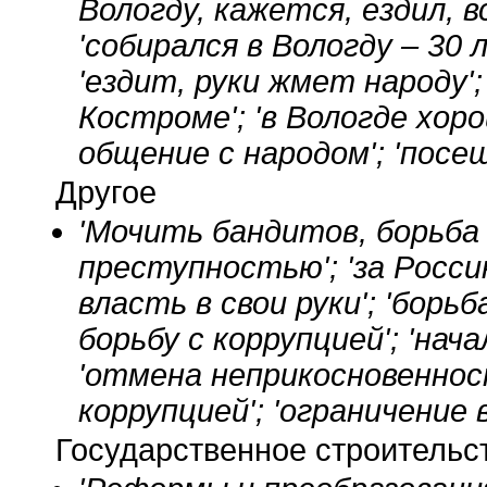
Вологду, кажется, ездил, 
'собирался в Вологду – 30
'ездит, руки жмет народу'
Костроме'; 'в Вологде хоро
общение с народом'; 'посе
Другое
'Мочить бандитов, борьба с
преступностью'; 'за Росси
власть в свои руки'; 'борьб
борьбу с коррупцией'; 'нач
'отмена неприкосновеннос
коррупцией'; 'ограничение 
Государственное строительс