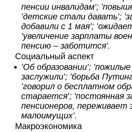
пенсии инвалидам'; 'повыш
'детские стали давать'; '
добавили с 1 мая'; 'ожида
'увеличение зарплаты воен
пенсию – заботится'.
Социальный аспект
'Об образовании'; 'пожилы
заслужили'; 'борьба Путин
'говорил о бесплатном обра
старается'; 'постоянная з
пенсионеров, переживает 
малоимущих'.
Макроэкономика