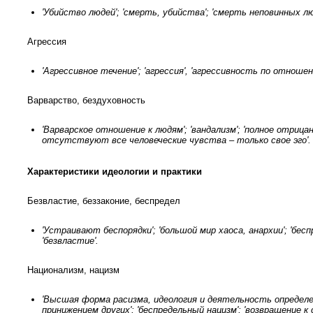
'Убийство людей'; 'смерть, убийства'; 'смерть неповинных лю
Агрессия
'Агрессивное течение'; 'агрессия', 'агрессивность по отношен
Варварство, бездуховность
'Варварское отношение к людям'; 'вандализм'; 'полное отрица
отсутствуют все человеческие чувства – только свое эго'.
Характеристики идеологии и практики
Безвластие, беззаконие, беспредел
'Устраивают беспорядки'; 'большой мир хаоса, анархии'; 'беспр
'безвластие'.
Национализм, нацизм
'Высшая форма расизма, идеология и деятельность определе
принижением других'; 'беспредельный нацизм'; 'возвращение 