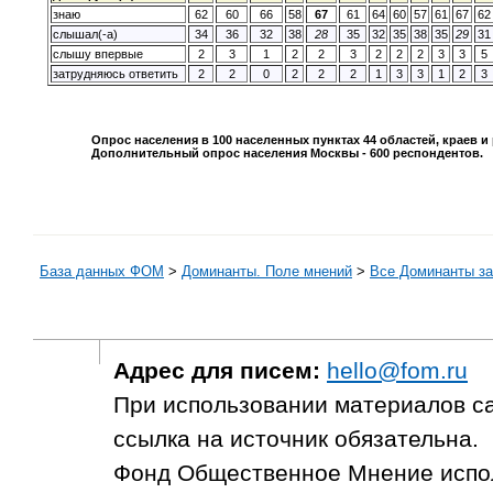
знаю
62
60
66
58
67
61
64
60
57
61
67
62
слышал(-а)
34
36
32
38
28
35
32
35
38
35
29
31
слышу впервые
2
3
1
2
2
3
2
2
2
3
3
5
затрудняюсь ответить
2
2
0
2
2
2
1
3
3
1
2
3
Опрос населения в
100
населенных пунктах
44
областей, краев и
Дополнительный опрос населения Москвы -
600
респондентов.
База данных ФОМ
>
Доминанты. Поле мнений
>
Все Доминанты за
Адрес для писем:
hello@fom.ru
При использовании материалов с
ссылка на источник обязательна.
Фонд Общественное Мнение испол