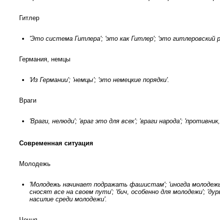
Гитлер
'Это система Гитлера'; 'это как Гитлер'; 'это гитлеровский р
Германия, немцы
'Из Германии'; 'немцы'; 'это немецкие порядки'.
Враги
'Враги, нелюди'; 'враг это для всех'; 'враги народа'; 'противник
Современная ситуация
Молодежь
'Молодежь начинает подражать фашистам'; 'иногда молодежь
сносят все на своем пути'; 'бич, особенно для молодежи'; '
насилие среди молодежи'.
Чечня