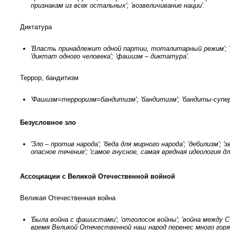
признакам из всех остальных'; 'возвеличивание нации'.
Диктатура
'Власть принадлежит одной партии, тоталитарный режим'; '
'диктат одного человека'; 'фашизм – диктатура'.
Террор, бандитизм
'Фашизм=терроризм=бандитизм'; 'бандитизм'; 'бандиты-супе
Безусловное зло
'Зло – против народа'; 'беда для мирного народа'; 'дебилизм'; '
опасное течение'; 'самое гнусное, самая вредная идеология дл
Ассоциации с Великой Отечественной войной
Великая Отечественная война
'Была война с фашистами'; 'отголосок войны'; 'война между ССС
время Великой Отечественной наш народ перенес много горя,