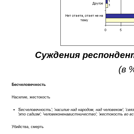
Суждения респонден
(в 
Бесчеловечность
Насилие, жестокость
'Бесчеловечность'; 'насилие над народом, над человеком'; 'с
'это садизм'; 'человеконенавистничество'; 'жестокость во вс
Убийства, смерть