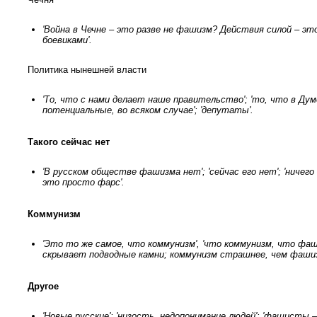
'Война в Чечне – это разве не фашизм? Действия силой – это
боевиками'.
Политика нынешней власти
'То, что с нами делает наше правительство'; 'то, что в Д
потенциальные, во всяком случае'; 'депутаты'.
Такого сейчас нет
'В русском обществе фашизма нет'; 'сейчас его нет'; 'ничег
это просто фарс'.
Коммунизм
'Это то же самое, что коммунизм', 'что коммунизм, что фаши
скрывает подводные камни; коммунизм страшнее, чем фашиз
Другое
'Новые русские'; 'низость, недопонимание людей'; 'фашисты – 