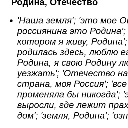
Родина, Отечество
'Наша земля'; 'это мое О
россиянина это Родина'; 
котором я живу, Родина';
родилась здесь, люблю ег
Родина, я свою Родину л
уезжать'; 'Отечество на
страна, моя Россия'; 'вс
променяла бы никогда'; 
выросли, где лежит прах
дом'; 'земля, Родина'; 'о