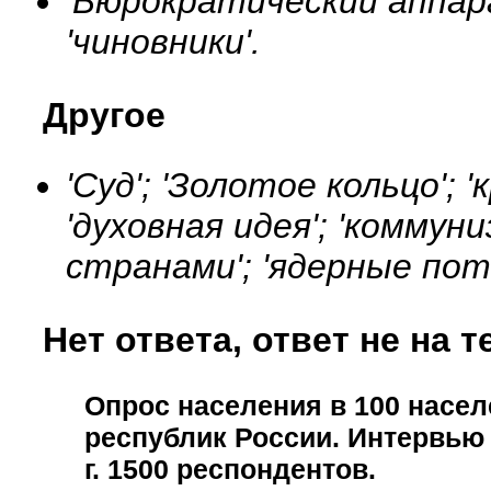
'Бюрократический аппара
'чиновники'.
Другое
'Суд'; 'Золотое кольцо'; '
'духовная идея'; 'коммуниз
странами'; 'ядерные пот
Нет ответа, ответ не на т
Опрос населения в
100
насел
республик России. Интервью
г
.
1500
респондентов.