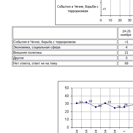
24-25
ноября
События в Чечне, борьба с терроризмом
<1
Экономика, социальная сфера
4
Внешняя политика
21
Другое
3
Нет ответа, ответ не на тему
69