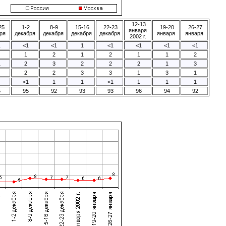
12-13
25
1-2
8-9
15-16
22-23
19-20
26-27
января
ря
декабря
декабря
декабря
декабря
января
января
2002 г.
1
<1
<1
1
<1
<1
<1
<1
1
2
1
2
1
1
2
1
2
3
2
2
2
1
3
2
2
3
3
1
3
1
<1
1
1
<1
1
1
1
5
95
92
93
93
96
94
92