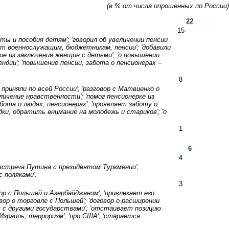
(в % от числа опрошенных по России)
22
15
ты и пособия детям'; 'говорил об увеличении пенсии
лат военнослужащим, бюджетникам, пенсии'; 'добавили
ние из заключения женщин с детьми'; 'о повышении
дии'; 'повышение пенсии, забота о пенсионерах –
8
приняли по всей России'; 'разговор с Матвиенко о
личение нравственности'; 'помог пенсионерке из
бота о людях, пенсионерах'; 'проявляет заботу о
ки, обратить внимание на молодежь и стариков'; 'о
1
6
4
 'встреча Путина с президентом Туркмении';
 поляками'.
3
ор с Польшей и Азербайджаном'; 'привлекает его
ор о торговле с Польшей'; 'договор о расширении
я с другими государствами'; 'отстаивает позицию
Израиль, терроризм'; 'про США'; 'старается