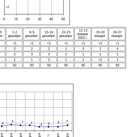
12-13
5
1-2
8-9
15-16
22-23
19-20
26-27
января
ря
декабря
декабря
декабря
декабря
января
января
2002 г.
<1
<1
<1
<1
<1
<1
<1
2
2
2
1
3
1
4
2
3
3
2
1
1
1
1
1
1
1
1
<1
1
92
93
93
95
95
95
93