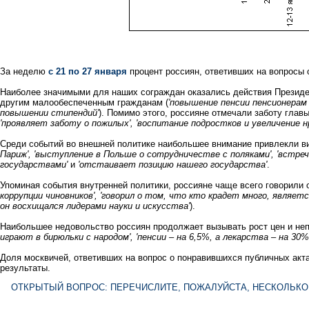
За неделю
с 21 по 27 января
процент россиян, ответивших на вопросы 
Наиболее значимыми для наших сограждан оказались действия Президе
другим малообеспеченным гражданам (
'повышение пенсии пенсионерам 
повышении стипендий'
). Помимо этого, россияне отмечали заботу гла
'проявляет заботу о пожилых', 'воспитание подростков и увеличение н
Среди событий во внешней политике наибольшее внимание привлекли ви
Париж', 'выступление в Польше о сотрудничестве с поляками', 'встреч
государствами'
и
'отстаивает позицию нашего государства'
.
Упоминая события внутренней политики, россияне чаще всего говорили
коррупции чиновников', 'говорил о том, что кто крадет много, являет
он восхищался лидерами науки и искусства'
).
Наибольшее недовольство россиян продолжает вызывать рост цен и неп
играют в бирюльки с народом', 'пенсии – на 6,5%, а лекарства – на 30
Доля москвичей, ответивших на вопрос о понравившихся публичных акта
результаты.
ОТКРЫТЫЙ ВОПРОС: ПЕРЕЧИСЛИТЕ, ПОЖАЛУЙСТА, НЕСКОЛЬКО