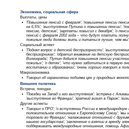
Экономика, социальная сфера
Выплаты, цены
'Повышение пенсий с февраля'; 'повышение пенсии пенси
на 6,5%'; 'выступление Путина о повышении пенсии'; 'п
пенсию, детские'; 'зарплаты повысил с декабря'; 'о пен
пенсий с февраля 2002 года – что будут платить полну
пожилые люди должны жить и питаться лучше, чем мы';
Социальный аспект
'Поднял вопрос о детской беспризорности'; 'выступления
беспризорниках'; 'обратил внимание на детскую бесприз
Волгограда'; 'Путин добился повышения пенсии участнице
пожилых'; 'о детях'; 'что нужно заботиться в первую о
воспитании и образовании'; 'очень хорошо говорит в поль
Макроэкономика
'Говорил об ограничении подъема цен у природных монопо
Внешняя политика
Встречи, поездки
'Поездки на Запад и его выступления'; 'встреча с Алиев
'выступление во Франции'; 'краткий визит в Париж'; 'ви
Другие аспекты
'Говорил о ПРО'; 'о вступлении России в международную
положительное отношение к Европейскому Союзу'; 'мы не
торговли во Франции'; 'налаживание отношений с други
нашего государства'; 'заключение о взятии в аренду эле
поддерживать международные отношения, помощь Афган