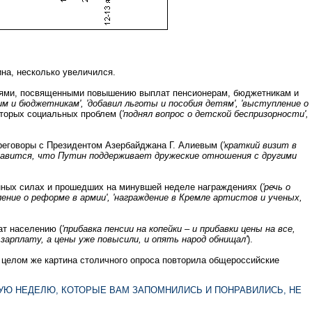
на, несколько увеличился.
ниями, посвященными повышению выплат пенсионерам, бюджетникам и
м и бюджетникам', 'добавил льготы и пособия детям', 'выступление о
оторых социальных проблем (
'поднял вопрос о детской беспризорности',
реговоры с Президентом Азербайджана Г. Алиевым (
'краткий визит в
равится, что Путин поддерживает дружеские отношения с другими
енных силах и прошедших на минувшей неделе награждениях (
'речь о
ение о реформе в армии', 'награждение в Кремле артистов и ученых,
ат населению (
'прибавка пенсии на копейки – и прибавки цены на все,
 зарплату, а цены уже повысили, и опять народ обнищал'
).
В целом же картина столичного опроса повторила общероссийские
УЮ НЕДЕЛЮ, КОТОРЫЕ ВАМ ЗАПОМНИЛИСЬ И ПОНРАВИЛИСЬ, НЕ