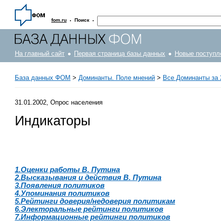
·
·
fom.ru
Поиск
На главный сайт
Первая страница базы данных
Новые поступл
База данных ФОМ
>
Доминанты. Поле мнений
>
Все Доминанты за 
31.01.2002, Опрос населения
Индикаторы
1.Оценки работы В. Путина
2.Высказывания и действия В. Путина
3.Появления политиков
4.Упоминания политиков
5.Рейтинги доверия/недоверия политикам
6.Электоральные рейтинги политиков
7.Информационные рейтинги политиков