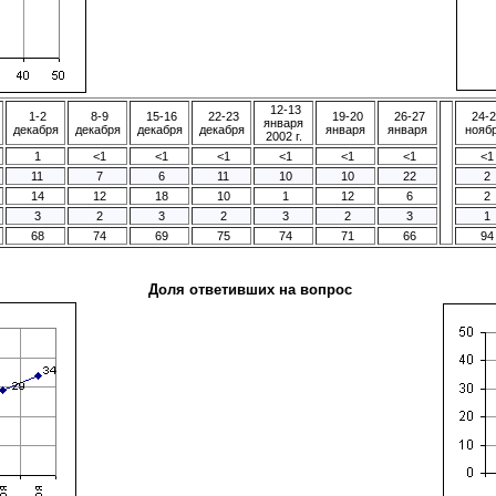
12-13
1-2
8-9
15-16
22-23
19-20
26-27
24-2
января
декабря
декабря
декабря
декабря
января
января
нояб
2002 г.
1
<1
<1
<1
<1
<1
<1
<1
11
7
6
11
10
10
22
2
14
12
18
10
1
12
6
2
3
2
3
2
3
2
3
1
68
74
69
75
74
71
66
94
Доля ответивших на вопрос