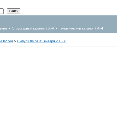
ения
Структурный каталог
/
А-Я
Тематический каталог
/
А-Я
2002 год
>
Выпуск 04 от 31 января 2002 г.