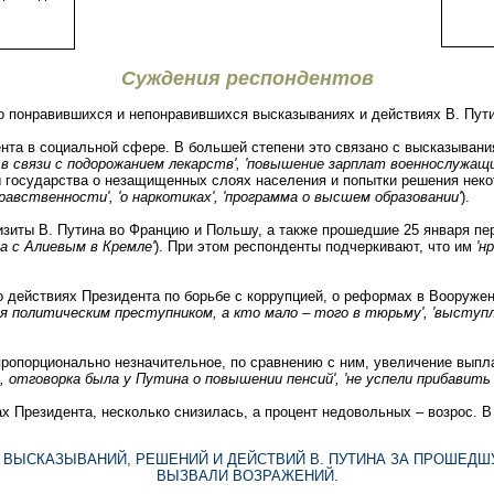
Суждения респондентов
о понравившихся и непонравившихся высказываниях и действиях В. Пути
нта в социальной сфере. В большей степени это связано с высказыва
в связи с подорожанием лекарств', 'повышение зарплат военнослужащи
вы государства о незащищенных слоях населения и попытки решения нек
равственности', 'о наркотиках', 'программа о высшем образовании'
).
зиты В. Путина во Францию и Польшу, а также прошедшие 25 января пе
а с Алиевым в Кремле'
). При этом респонденты подчеркивают, что им
'н
 о действиях Президента по борьбе с коррупцией, о реформах в Вооруж
ся политическим преступником, а кто мало – того в тюрьму', 'выступл
ропорционально незначительное, по сравнению с ним, увеличение выпл
%, отговорка была у Путина о повышении пенсий', 'не успели прибавить
х Президента, несколько снизилась, а процент недовольных – возрос. 
 ВЫСКАЗЫВАНИЙ, РЕШЕНИЙ И ДЕЙСТВИЙ В. ПУТИНА ЗА ПРОШЕДШ
ВЫЗВАЛИ ВОЗРАЖЕНИЙ.