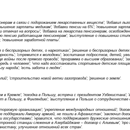
онерам в связи с подорожанием лекарственных веществ'; 'добавил льго
овышение зарплаты медикам'; 'добавки пенсии на 6%'; 'повышение зарп
сии отвечал на вопросы'; 'добавка на лекарства пенсионерам, освобожде
ю пенсию работающим пенсионерам'; 'выступление о повышении стипен
 'повышение заработной платы'.
 о беспризорных детях, о наркотиках'; 'решение о беспризорных детях 
орность'; 'стремится к молодежи'; 'воспитание подростков, детей, уве
 войны после прямого провода'; 'программа о высшем образовании'; 'за
чередь о человеке'; 'что надо восстановить спортивные детские площад
зу народа'; 'есть забота о людях'.
лий'; 'строительство новой ветки газопровода'; 'решение о земле'.
ым в Кремле'; 'поездка в Польшу, встреча с президентом Узбекистана';
зит в Польшу, в Финляндию'; 'выступление в Польше о сотрудничестве с
 торговую организацию'; 'укрепление международных отношений'; 'догов
 поддержали Америку армией, не пошли в Афганистан'; 'заключил догов
ми государствами'; 'нравится, что поддерживает дружеские отношени
ктронной станции слежения в Азербайджане – договор с Алиевым'; 'про 
истану, улучшение отношений всех стран'.