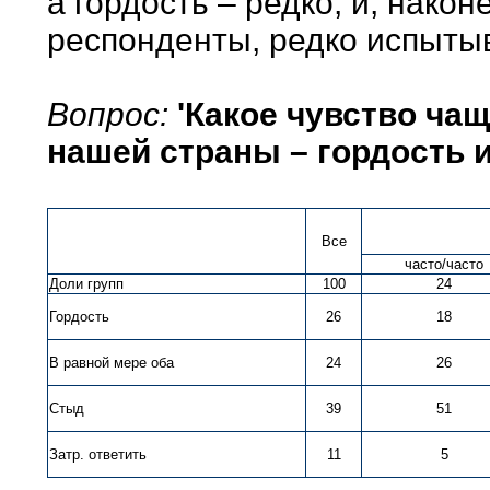
а гордость – редко, и, нако
респонденты, редко испыты
Вопрос:
'Какое чувство чащ
нашей страны – гордость 
Все
часто/часто
Доли групп
100
24
Гордость
26
18
В равной мере оба
24
26
Стыд
39
51
Затр. ответить
11
5