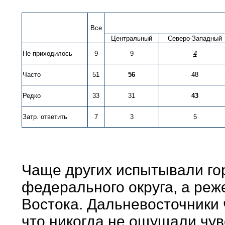
Все
Центральный
Северо-Западный
Не приходилось
9
9
4
Часто
51
56
48
Редко
33
31
43
Затр. ответить
7
3
5
Чаще других испытывали го
федерального округа, а реж
Востока. Дальневосточники 
что никогда не ощущали чувс