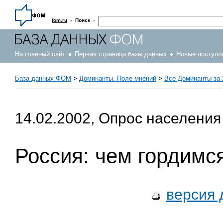
·
·
fom.ru
Поиск
На главный сайт
Первая страница базы данных
Новые поступл
База данных ФОМ
>
Доминанты. Поле мнений
>
Все Доминанты за 
14.02.2002, Опрос населения
Россия: чем гордимс
версия 