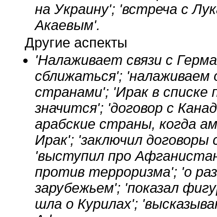
на Украину'; 'встреча с Лу
Акаевым'.
Другие аспекты
'Налаживает связи с Герман
сближаться'; 'налаживаем
странами'; 'Ирак в списк
значится'; 'договор с Кана
арабские страны, когда а
Ирак'; 'заключил договоры 
'выступил про Афганистан'
против терроризма'; 'о ра
зарубежьем'; 'показал фигу
шла о Курилах'; 'высказыва