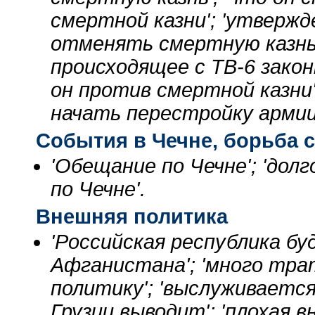
смертной казни'; 'утвержде
отменять смертную казнь';
происходящее с ТВ-6 закон
он против смертной казни
начать перестройку армии'
События в Чечне, борьба 
'Обещание по Чечне'; 'долг
по Чечне'.
Внешняя политика
'Российская республика б
Афганистана'; 'много тр
политику'; 'выслуживается 
Грузии выводит'; 'плохая 