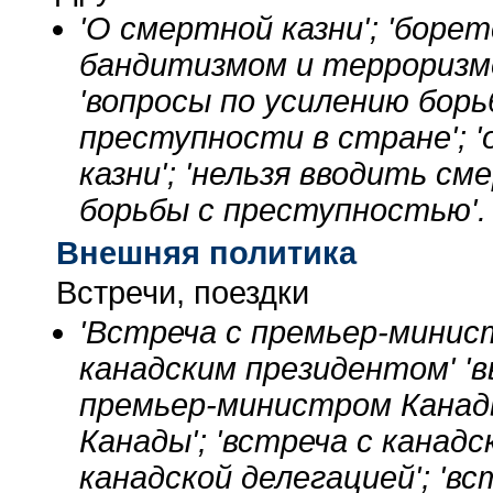
'О смертной казни'; 'борет
бандитизмом и терроризмом
'вопросы по усилению борьб
преступности в стране'; '
казни'; 'нельзя вводить см
борьбы с преступностью'.
Внешняя политика
Встречи, поездки
'Встреча с премьер-минист
канадским президентом' '
премьер-министром Канады
Канады'; 'встреча с канадс
канадской делегацией'; 'вс