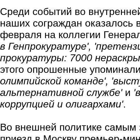
Среди событий во внутренне
наших сограждан оказалось в
февраля на коллегии Генера
в Генпрокуратуре', 'претенз
прокуратуры: 7000 нераскр
этого опрошенные упоминал
олимпийской команде', 'выст
альтернативной службе'
и
'
коррупцией и олигархами'
.
Во внешней политике самым
приезд в Москву премьер-ми