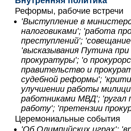
Внутренняя политика
Реформы, рабочие встречи
'Выступление в министерст
налоговиками'; 'работа п
преступлений'; 'совещание
'высказывания Путина при
прокуратуры'; 'о прокурорс
правительство и прокурату
судебной реформы'; 'крити
улучшении работы милиции
работниками МВД'; 'ругал
работу'; 'претензии проку
Церемониальные события
'Об Олимпийских играх'; 