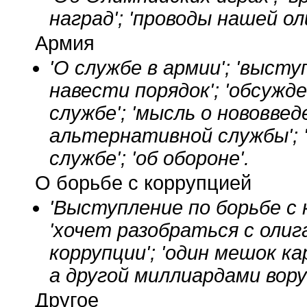
наград'; 'проводы нашей о
Армия
'О службе в армии'; 'выст
навести порядок'; 'обсуж
службе'; 'мысль о нововведе
альтернативной службы'; 
службе'; 'об обороне'.
О борьбе с коррупцией
'Выступление по борьбе с 
'хочет разобраться с олиг
коррупции'; 'один мешок к
а другой миллиардами вор
Другое