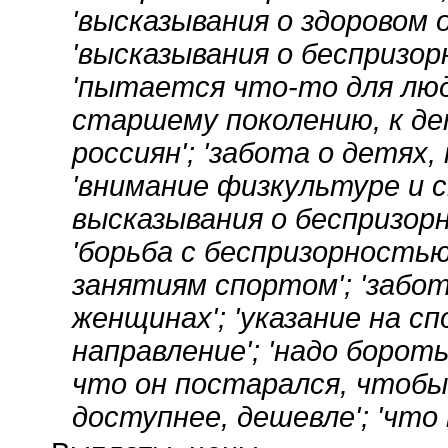
'высказывания о здоровом о
'высказывания о беспризор
'пытается что-то для люде
старшему поколению, к де
россиян'; 'забота о детях,
'внимание физкультуре и с
высказывания о беспризорны
'борьба с беспризорностью
занятиям спортом'; 'забот
женщинах'; 'указание на 
направление'; 'надо борот
что он постарался, чтоб
доступнее, дешевле'; 'что