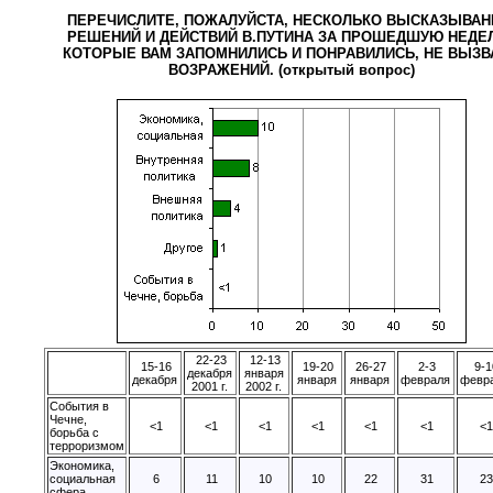
ПЕРЕЧИСЛИТЕ, ПОЖАЛУЙСТА, НЕСКОЛЬКО ВЫСКАЗЫВАН
РЕШЕНИЙ И ДЕЙСТВИЙ В.ПУТИНА ЗА ПРОШЕДШУЮ НЕДЕ
КОТОРЫЕ ВАМ ЗАПОМНИЛИСЬ И ПОНРАВИЛИСЬ, НЕ ВЫЗВ
ВОЗРАЖЕНИЙ. (открытый вопрос)
22-23
12-13
15-16
19-20
26-27
2-3
9-1
декабря
января
декабря
января
января
февраля
февр
2001 г.
2002 г.
События в
Чечне,
<1
<1
<1
<1
<1
<1
<
борьба с
терроризмом
Экономика,
социальная
6
11
10
10
22
31
2
сфера