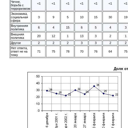
Чечне,
<1
<1
<1
<1
<1
<1
<1
борьба с
терроризмом
Экономика,
социальная
3
9
5
10
15
30
19
сфера
Внутренняя
6
4
15
6
5
4
3
политика
Внешняя
20
12
1
13
3
2
1
политика
Другое
2
2
2
3
3
2
2
Нет ответа,
ответ не на
71
75
78
70
76
64
75
тему
Доля о