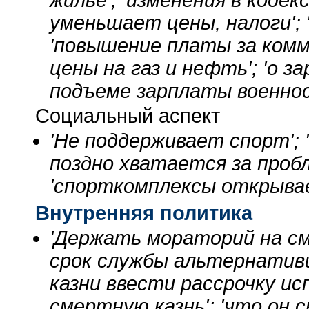
жилье'; 'изменения в кодек
уменьшает цены, налоги'; 
'повышение платы за комму
цены на газ и нефть'; 'о з
подъеме зарплаты военнос
Социальный аспект
'Не поддерживает спорт';
поздно хватается за проб
'спорткомплексы открыва
Внутренняя политика
'Держать мораторий на см
срок службы альтернативщ
казни ввести рассрочку ис
смертную казнь'; 'что он 