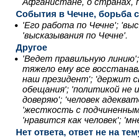
Афганистане, о странах, 
События в Чечне, борьба 
'Его работа по Чечне'; 'в
'высказывания по Чечне'.
Другое
'Ведет правильную линию'
тяжело ему все восстанавл
наш президент'; 'держит с
обещания'; 'политикой не 
доверяю'; 'человек адеквате
'жесткость с подчиненными
'нравится как человек'; 'мн
Нет ответа, ответ не на тем