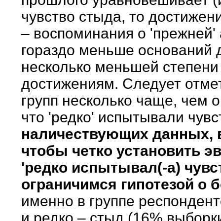
чувство стыда, то достижен
– воспоминания о 'прежней'
гораздо меньше оснований 
несколько меньшей степени 
достижениям. Следует отме
групп несколько чаще, чем 
что 'редко' испытывали чув
наличествующих данных, в
чтобы четко установить э
'редко испытывал(-а) чувс
ограничимся гипотезой о б
именно в группе респондент
и редко – стыд (16% выборки