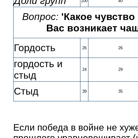
Доли групп
100
40
Вопрос:
'Какое чувство
Вас возникает чащ
Гордость
26
26
гордость и
24
29
стыд
Стыд
39
35
Если победа в войне не хуж
прошлого уравновешивает (