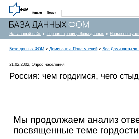
·
·
fom.ru
Поиск
На главный сайт
Первая страница базы данных
Новые поступл
База данных ФОМ
>
Доминанты. Поле мнений
>
Все Доминанты за 
21.02.2002, Опрос населения
Россия: чем гордимся, чего сты
Мы продолжаем анализ отве
посвященные теме гордости 