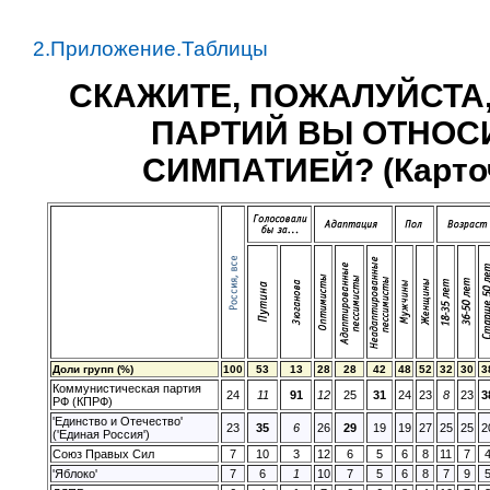
2.Приложение.Таблицы
СКАЖИТЕ, ПОЖАЛУЙСТА,
ПАРТИЙ ВЫ ОТНОС
СИМПАТИЕЙ? (Карточк
Доли групп (%)
100
53
13
28
28
42
48
52
32
30
3
Коммунистическая партия
24
11
91
12
25
31
24
23
8
23
3
РФ (КПРФ)
'Единство и Отечество'
23
35
6
26
29
19
19
27
25
25
2
('Единая Россия')
Союз Правых Сил
7
10
3
12
6
5
6
8
11
7
'Яблоко'
7
6
1
10
7
5
6
8
7
9