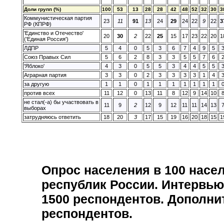
Доли групп (%)
100
53
13
28
28
42
48
52
32
30
3
Коммунистическая партия
23
11
91
13
24
29
24
22
9
22
3
РФ (КПРФ)
'Единство и Отечество'
20
30
2
22
25
15
17
23
22
20
1
('Единая Россия')
ЛДПР
5
4
0
5
3
6
7
4
9
5
Союз Правых Сил
5
6
2
8
3
3
5
5
7
6
'Яблоко'
4
3
0
5
5
3
4
4
5
5
Аграрная партия
3
3
0
2
3
3
3
3
1
4
за другую
1
1
0
1
1
1
1
1
1
1
против всех
11
12
0
13
11
8
12
9
14
10
не стал(-а) бы участвовать в
11
9
2
12
9
12
11
11
14
13
выборах
затрудняюсь ответить
18
20
3
17
15
19
16
20
18
15
1
Опрос населения в
100
насел
республик России. Интервью
1500
респондентов. Дополни
респондентов.