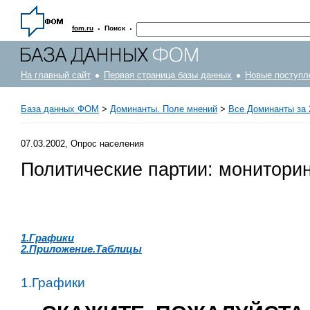
·
·
fom.ru
Поиск
На главный сайт
Первая страница базы данных
Новые поступл
База данных ФОМ
>
Доминанты. Поле мнений
>
Все Доминанты за 
07.03.2002, Опрос населения
Политические партии: монитори
1.Графики
2.Приложение.Таблицы
1.Графики