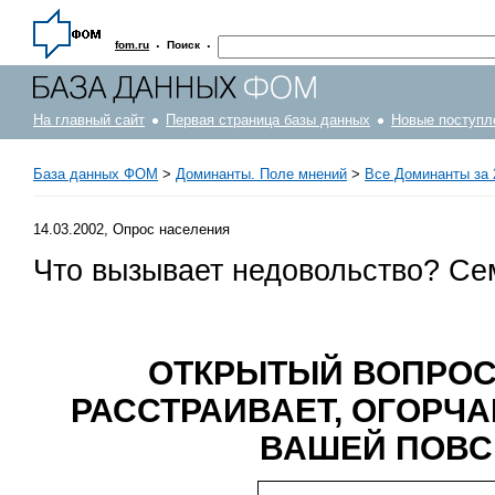
·
·
fom.ru
Поиск
На главный сайт
Первая страница базы данных
Новые поступл
База данных ФОМ
>
Доминанты. Поле мнений
>
Все Доминанты за 
14.03.2002, Опрос населения
Что вызывает недовольство? Се
ОТКРЫТЫЙ ВОПРОС:
РАССТРАИВАЕТ, ОГОРЧА
ВАШЕЙ ПОВС