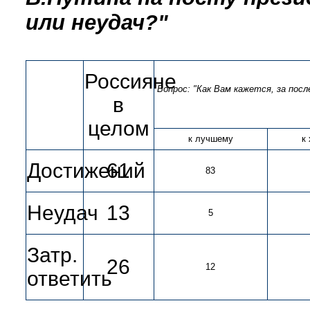
или неудач?"
Россияне
Вопрос: "Как Вам кажется, за пос
в
целом
к лучшему
к
Достижений
61
83
Неудач
13
5
Затр.
26
12
ответить