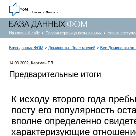
·
·
fom.ru
Поиск
На главный сайт
Первая страница базы данных
Новые поступл
База данных ФОМ
>
Доминанты. Поле мнений
>
Все Доминанты за 
14.03.2002, Кертман Г.Л.
Предварительные итоги
К исходу второго года преб
посту его популярность ост
вполне определенно свидете
характеризующие отношение 