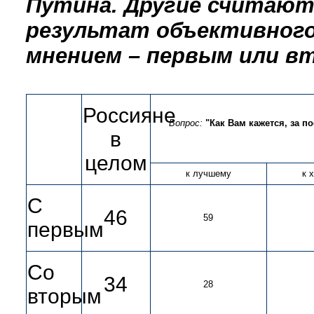
Путина. Другие считают
результат объективного
мнением – первым или в
Россияне
Вопрос:
"Как Вам кажется, за 
в
целом
к лучшему
к 
С
46
59
первым
Со
34
28
вторым