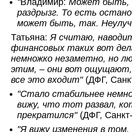
"
Владимир:
Может быть, 
раздрызг. То есть остано
может быть, так. Неулуч
Татьяна:
Я считаю, наводи
финансовых таких вот дел
немножко незаметно, но л
этим, – они вот ощущают, 
все это входит"
(ДФГ, Санк
"Стало стабильнее немно
вижу, что тот развал, ко
прекратился"
(ДФГ, Санкт-
"Я вижу изменения в том,