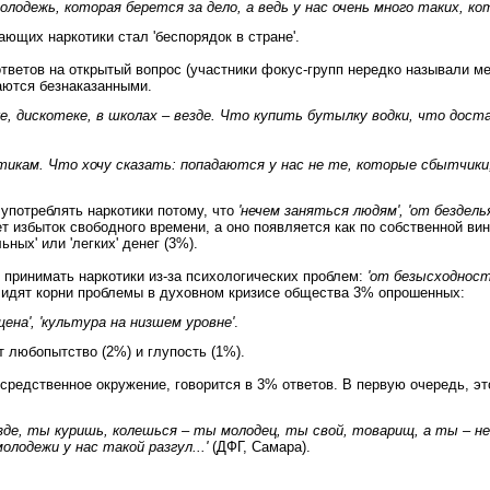
одежь, которая берется за дело, а ведь у нас очень много таких, ко
ющих наркотики стал 'беспорядок в стране'.
ответов на открытый вопрос (участники фокус-групп нередко называли ме
таются безнаказанными.
ке, дискотеке, в школах – везде. Что купить бутылку водки, что дост
отикам. Что хочу сказать: попадаются у нас не те, которые сбытчик
употреблять наркотики потому, что
'нечем заняться людям', 'от безделья
т избыток свободного времени, а оно появляется как по собственной вине
ных' или 'легких' денег (3%).
принимать наркотики из-за психологических проблем:
'от безысходност
Видят корни проблемы в духовном кризисе общества 3% опрошенных:
ена', 'культура на низшем уровне'
.
т любопытство (2%) и глупость (1%).
осредственное окружение, говорится в 3% ответов. В первую очередь, э
де, ты куришь, колешься – ты молодец, ты свой, товарищ, а ты – не
олодежи у нас такой разгул...'
(ДФГ, Самара).