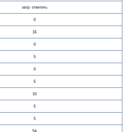
затр. ответить
0
16
0
5
0
5
10
5
5
54