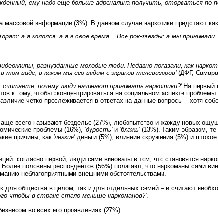
ужденный, ему надо еще больше адреналина получить, оторваться по п
а массовой информации (3%). В данном случае наркотики предстают как
рят: а я кололся, а я в свое время... Все рок-звезды: а мы принимали. 
идеоклипы, разнузданные молодые люди. Недавно показали, как нарко
в том виде, в каком мы его видим с экранов телевизоров'
(ДФГ, Самара
ы считаете, почему люди начинают принимать наркотики?'
На первый 
тов к тому, чтобы сконцентрироваться на социальном аспекте проблемы 
азличие четко прослеживается в ответах на данные вопросы – хотя собс
 чаще всего называют безделье (27%), любопытство и жажду новых ощущ
ономические проблемы (16%),
'дурость'
и
'блажь'
(13%). Таким образом, т
акие причины, как
'легкие'
деньги (5%), влияние окружения (5%) и плохое
ий: согласно первой, люди сами виноваты в том, что становятся нарко
 Более половины респондентов (56%) полагают, что наркоманы сами вино
команию неблагоприятными внешними обстоятельствами.
к для общества в целом, так и для отдельных семей – и считают необх
ого чтобы в стране стало меньше наркоманов?'
.
изнесом во всех его проявлениях (27%):