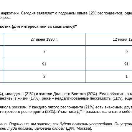
 наркотики. Сегодня заявляют о подобном опыте 12% респондентов, одна
опрос.
котик (для интереса или за компанию)?'
27 июня 1998 г.
12 июня 19
7
9
91
91
2
1
), молодежь (21%) и жители Дальнего Востока (20%). Если обратить вн
ективы в жизни (17%), реже – неадаптированные пессимисты (11%), еще
числа россиян. У каждого пятого респондента (21%) есть знакомые, дру
ого третьего респондента (32%). Участники ДФГ рассказывали как о собс
авно. Ощущение, вы знаете, как будто алкоголь употребляю. Ощущение
 они туда ползали, целовали сапоги'
(ДФГ, Москва).