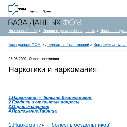
·
·
fom.ru
Поиск
На главный сайт
Первая страница базы данных
Новые поступл
База данных ФОМ
>
Доминанты. Поле мнений
>
Все Доминанты за 
28.03.2002, Опрос населения
Наркотики и наркомания
1.Наркомания – 'болезнь бездельников'
2.Графики и открытые вопросы
3.Опрос экспертов
4.Приложение.Таблица
1.Наркомания – 'болезнь бездельников'