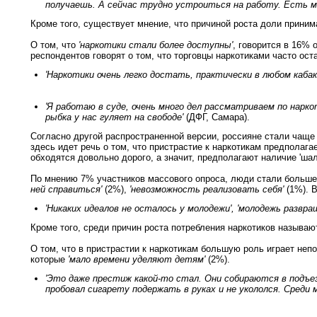
получаешь. А сейчас трудно устроиться на работу. Есть мол
Кроме того, существует мнение, что причиной роста доли принима
О том, что
'наркотики стали более доступны'
, говорится в 16% 
респондентов говорят о том, что торговцы наркотиками часто ос
'Наркотики очень легко достать, практически в любом каба
'Я работаю в суде, очень много дел рассматриваем по нарк
рыбка у нас гуляет на свободе'
(ДФГ, Самара).
Согласно другой распространенной версии, россияне стали чаще 
здесь идет речь о том, что пристрастие к наркотикам предполагае
обходятся довольно дорого, а значит, предполагают наличие 'шаль
По мнению 7% участников массового опроса, люди стали больше 
ней справиться'
(2%),
'невозможность реализовать себя'
(1%). 
'Никаких идеалов не осталось у молодежи', 'молодежь развращ
Кроме того, среди причин роста потребления наркотиков называю
О том, что в пристрастии к наркотикам большую роль играет неп
которые
'мало времени уделяют детям'
(2%).
'Это даже престиж какой-то стал. Они собираются в подъез
пробовал сигарету подержать в руках и не укололся. Среди м