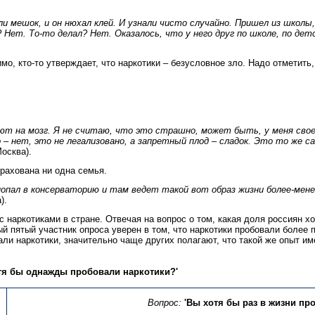
и мешок, и он нюхал клей. И узнали чисто случайно. Пришел из школы,
? Нет. То-то делал? Нет. Оказалось, что у него друг по школе, по дет
имо, кто-то утверждает, что наркотики – безусловное зло. Надо отметить
т на мозг. Я не считаю, что это страшно, может быть, у меня своео
 – нет, это не легализовано, а запретный плод – сладок. Это то же 
Москва).
трахована ни одна семья.
попал в консерваторию и там ведет такой вот образ жизни более-мене
).
с наркотиками в стране. Отвечая на вопрос о том, какая доля россиян 
ый пятый участник опроса уверен в том, что наркотики пробовали более
ли наркотики, значительно чаще других полагают, что такой же опыт и
тя бы однажды пробовали наркотики?'
Вопрос:
'Вы хотя бы раз в жизни пр