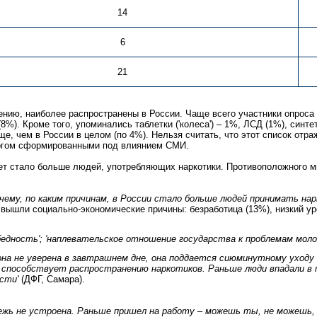
14
6
21
ению, наиболее распространены в России. Чаще всего участники опроса н
 (8%). Кроме того, упоминались таблетки ('колеса') – 1%, ЛСД (1%), син
е, чем в России в целом (по 4%). Нельзя считать, что этот список отра
ногом сформированными под влиянием СМИ.
ет стало больше людей, употребляющих наркотики. Противоположного м
чему, по каким причинам, в России стало больше людей принимать нар
 вышли социально-экономические причины: безработица (13%), низкий у
'бедность'; 'наплевательское отношение государства к проблемам моло
и она не уверена в завтрашнем дне, она поддается сиюминутному ухо
 способствует распространению наркотиков. Раньше люди впадали в п
ости'
(ДФГ, Самара).
дежь не устроена. Раньше пришел на работу – можешь ты, не можешь,