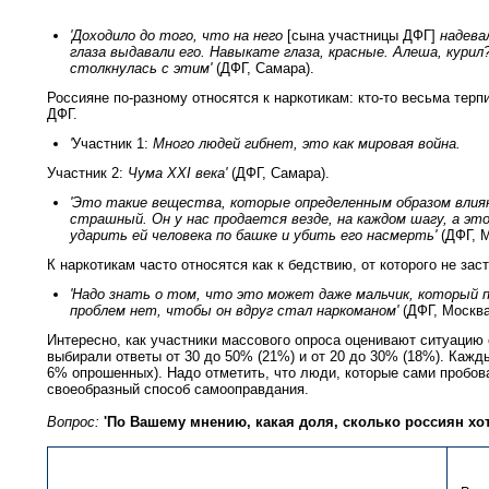
'Доходило до того, что на него
[сына участницы ДФГ]
надевал
глаза выдавали его. Навыкате глаза, красные. Алеша, курил
столкнулась с этим'
(ДФГ, Самара).
Россияне по-разному относятся к наркотикам: кто-то весьма терп
ДФГ.
'
Участник 1:
Много людей гибнет, это как мировая война.
Участник 2:
Чума XXI века'
(ДФГ, Самара).
'Это такие вещества, которые определенным образом влияю
страшный. Он у нас продается везде, на каждом шагу, а это
ударить ей человека по башке и убить его насмерть'
(ДФГ, 
К наркотикам часто относятся как к бедствию, от которого не зас
'Надо знать о том, что это может даже мальчик, который 
проблем нет, чтобы он вдруг стал наркоманом'
(ДФГ, Москва
Интересно, как участники массового опроса оценивают ситуацию 
выбирали ответы от 30 до 50% (21%) и от 20 до 30% (18%). Кажд
6% опрошенных). Надо отметить, что люди, которые сами пробова
своеобразный способ самооправдания.
Вопрос:
'По Вашему мнению, какая доля, сколько россиян хо