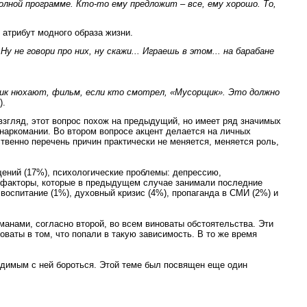
олной программе. Кто-то ему предложит – все, ему хорошо. То,
 атрибут модного образа жизни.
Ну не говори про них, ну скажи... Играешь в этом... на барабане
тик нюхают, фильм, если кто смотрел, «Мусорщик». Это должно
).
взгляд, этот вопрос похож на предыдущий, но имеет ряд значимых
наркомании. Во втором вопросе акцент делается на личных
твенно перечень причин практически не меняется, меняется роль,
ений (17%), психологические проблемы: депрессию,
е факторы, которые в предыдущем случае занимали последние
 воспитание (1%), духовный кризис (4%), пропаганда в СМИ (2%) и
манами, согласно второй, во всем виноваты обстоятельства. Эти
ваты в том, что попали в такую зависимость. В то же время
одимым с ней бороться. Этой теме был посвящен еще один