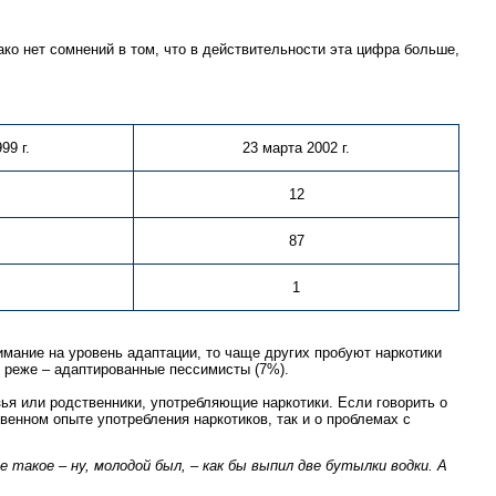
ко нет сомнений в том, что в действительности эта цифра больше,
99 г.
23 марта 2002 г.
12
87
1
имание на уровень адаптации, то чаще других пробуют наркотики
 реже – адаптированные пессимисты (7%).
зья или родственники, употребляющие наркотики. Если говорить о
твенном опыте употребления наркотиков, так и о проблемах с
 такое – ну, молодой был, – как бы выпил две бутылки водки. А