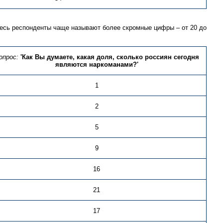
здесь респонденты чаще называют более скромные цифры – от 20 до
опрос:
'Как Вы думаете, какая доля, сколько россиян сегодня
являются наркоманами?'
1
2
5
9
16
21
17