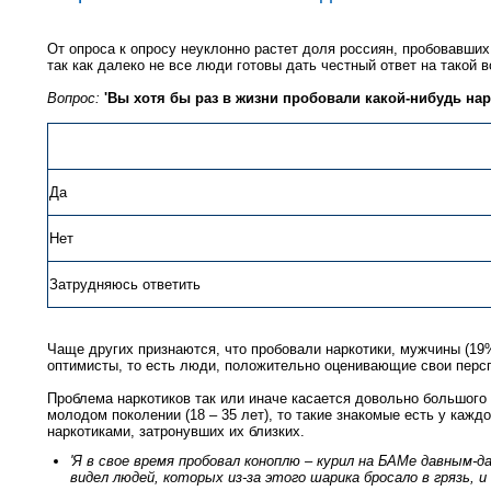
От опроса к опросу неуклонно растет доля россиян, пробовавших
так как далеко не все люди готовы дать честный ответ на такой в
Вопрос:
'Вы хотя бы раз в жизни пробовали какой-нибудь нар
Да
Нет
Затрудняюсь ответить
Чаще других признаются, что пробовали наркотики, мужчины (19%
оптимисты, то есть люди, положительно оценивающие свои персп
Проблема наркотиков так или иначе касается довольно большого 
молодом поколении (18 – 35 лет), то такие знакомые есть у кажд
наркотиками, затронувших их близких.
'Я в свое время пробовал коноплю – курил на БАМе давным-д
видел людей, которых из-за этого шарика бросало в грязь, и