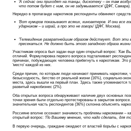
'А сейчас они приходят на танцы, дискотеку – он там возб
что потом будет с ним, он не задумывается'
(ДФГ, Самара).
Нередко в пропаганде наркотиков респонденты обвиняют средств
'Вот кумиров показывают всяких, киноактеров. И они все гово
ударником – и играй, а про это не говори'
(ДФГ, Москва).
'Телевидение развратнейшим образом действует. Вот эти в
пресекаться. Не должно быть этого западного образа жизни 
Участникам опроса был задан еще один открытый вопрос:
'Как В
отличий. Формулировка первого вопроса подталкивает респонден
причинах, побуждающих человека прибегнуть к наркотикам. Это р
'место' каждой из них.
Среди причин, по которым люди начинают принимать наркотики,
безысходность, бегство от реальной жизни (16%), социально-эк
места, здесь вышли на первый план. Здесь также упоминаются т
развитый наркобизнес (2%).
Оба открытых вопроса обнаруживают наличие двух основных позиц
точки зрения были отдельно протестированы в закрытом вопросе.
значительная часть респондентов (36%) склонна объяснять нар
Россияне вполне осознают значимость проблемы наркомании – ка
открытый вопрос: '
По Вашему мнению, что надо сделать, для т
В первую очередь, граждане ожидают от властей борьбы с наркоб