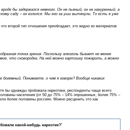
 вроде бы задержался немного. Он не пьяный, он не накуренный, а
скому саду – он кололся. Мы его за уши вытянули. То есть я уже
, что второй тип отношения преобладает, это видно из материалов
бразная точка зрения. Поскольку алкоголь бывает не менее
самое, что сковородка. На ней можно картошку пожарить, а можно
е богемный. Понимаете, о чем я говорю? Вообще никаких
хотя бы однажды пробовала наркотики, респонденты чаще всего
 половины населения (от 50 до 75% – 14% опрошенных; более 75% –
мели более половины россиян. Можно расценить это как
обовали какой-нибудь наркотик?'