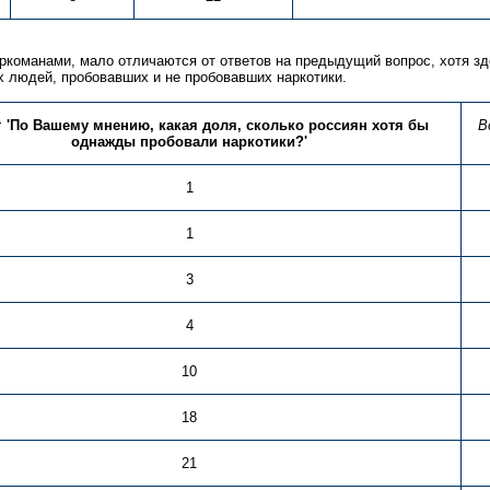
наркоманами, мало отличаются от ответов на предыдущий вопрос, хотя 
х людей, пробовавших и не пробовавших наркотики.
:
'По Вашему мнению, какая доля, сколько россиян хотя бы
В
однажды пробовали наркотики?'
1
1
3
4
10
18
21