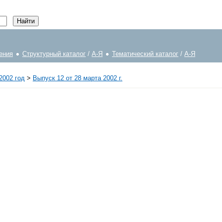
ения
Структурный каталог
/
А-Я
Тематический каталог
/
А-Я
2002 год
>
Выпуск 12 от 28 марта 2002 г.