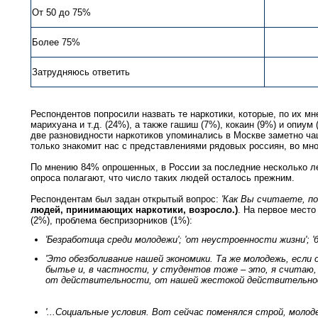
От 50 до 75%
Более 75%
Затрудняюсь ответить
Респондентов попросили назвать те наркотики, которые, по их мн
марихуана и т.д. (24%), а также гашиш (7%), кокаин (9%) и опиум
две разновидности наркотиков упоминались в Москве заметно чащ
только знакомит нас с представлениями рядовых россиян, во м
По мнению 84% опрошенных, в России за последние несколько л
опроса полагают, что число таких людей осталось прежним.
Респондентам был задан открытый вопрос:
'Как Вы считаете, по
людей, принимающих наркотики, возросло.)
. На первое место
(2%), проблема беспризорников (1%):
'Безработица среди молодежи'; 'от неустроенности жизни'; 
'Это обезболивание нашей экономики. Та же молодежь, есл
бытье и, в частности, у студентов тоже – это, я считаю,
от действительности, от нашей жестокой действительн
'...Социальные условия. Вот сейчас поменялся строй, моло