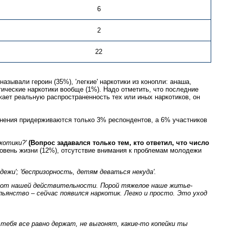
6
2
22
азывали героин (35%), 'легкие' наркотики из конопли: анаша,
тетические наркотики вообще (1%). Надо отметить, что последние
жает реальную распространенность тех или иных наркотиков, он
нения придерживаются только 3% респондентов, а 6% участников
котики?'
(Вопрос задавался только тем, кто ответил, что число
ровень жизни (12%), отсутствие внимания к проблемам молодежи
дежи'; 'беспризорность, детям деваться некуда'.
ду от нашей действительности. Порой тяжелое наше житье-
ьянство – сейчас появился наркотик. Легко и просто. Это уход
 тебя все равно держат, не выгонят, какие-то копейки ты