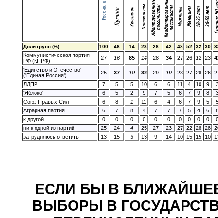
Доли групп (%)
100
48
14
28
28
42
48
52
32
30
3
Коммунистическая партия
27
16
85
14
28
34
27
26
12
23
4
РФ (КПРФ)
'Единство и Отечество'
25
37
10
32
29
19
23
27
28
26
2
('Единая Россия')
ЛДПР
7
5
5
10
6
6
11
4
10
9
'Яблоко'
6
5
2
9
7
5
6
7
9
8
Союз Правых Сил
6
8
1
11
6
4
6
7
9
5
Аграрная партия
6
7
8
4
7
7
7
5
4
6
к другой
0
0
0
0
0
0
0
0
0
0
ни к одной из партий
25
24
4
25
27
23
27
22
28
28
2
затрудняюсь ответить
13
15
3
13
9
14
10
15
15
10
1
ЕСЛИ БЫ В БЛИЖАЙШЕ
ВЫБОРЫ В ГОСУДАРСТВЕ