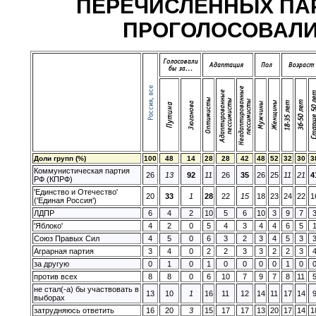
ПЕРЕЧИСЛЕННЫХ ПАР
ПРОГОЛОСОВАЛИ? (
Доли групп (%)
100
48
14
28
28
42
48
52
32
30
3
Коммунистическая партия
26
13
92
11
26
35
26
25
11
21
4
РФ (КПРФ)
'Единство и Отечество'
20
33
1
28
22
15
18
23
24
22
1
('Единая Россия')
ЛДПР
6
4
2
10
5
6
10
3
9
7
'Яблоко'
4
2
0
5
4
3
4
4
6
5
Союз Правых Сил
4
5
0
6
3
2
3
4
5
3
Аграрная партия
3
4
0
2
2
3
3
2
2
3
за другую
0
1
0
1
0
0
0
0
1
0
против всех
8
8
0
6
10
7
9
7
8
11
не стал(-а) бы участвовать в
13
10
1
16
11
12
14
11
17
14
выборах
затрудняюсь ответить
16
20
3
15
17
17
13
20
17
14
1