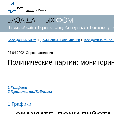
·
·
fom.ru
Поиск
На главный сайт
Первая страница базы данных
Новые поступл
База данных ФОМ
>
Доминанты. Поле мнений
>
Все Доминанты за 
04.04.2002, Опрос населения
Политические партии: монитори
1.Графики
2.Приложение.Таблицы
1.Графики