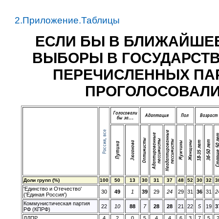
2.Приложение.Таблицы
ЕСЛИ БЫ В БЛИЖАЙШЕ
ВЫБОРЫ В ГОСУДАРСТВЕ
ПЕРЕЧИСЛЕННЫХ ПАР
ПРОГОЛОСОВАЛИ? (
Доли групп (%)
100
50
13
30
31
37
48
52
30
32
3
'Единство и Отечество'
30
49
1
39
29
24
29
31
36
31
2
('Единая Россия')
Коммунистическая партия
22
10
88
7
28
28
21
22
5
19
3
РФ (КПРФ)
ЛДПР
4
2
0
5
4
4
6
3
7
5