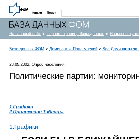
·
·
fom.ru
Поиск
На главный сайт
Первая страница базы данных
Новые поступл
База данных ФОМ
>
Доминанты. Поле мнений
>
Все Доминанты за 
23.05.2002, Опрос населения
Политические партии: монитори
1.Графики
2.Приложение.Таблицы
1.Графики