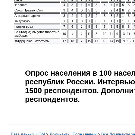
'Яблоко'
4
3
1
6
3
4
4
5
5
5
Союз Правых Сил
3
4
0
5
3
2
2
4
6
2
Аграрная партия
3
2
1
2
2
3
3
2
1
3
за другую
1
1
0
1
0
1
1
1
1
1
против всех
7
6
1
9
5
6
8
5
8
8
не стал(-а) бы участвовать в
10
4
1
11
8
10
11
9
13
11
выборах
затрудняюсь ответить
17
18
7
15
17
18
14
19
19
15
1
Опрос населения в
100
насел
республик России. Интервью
1500
респондентов. Дополни
респондентов.
База данных ФОМ
>
Доминанты. Поле мнений
>
Все Доминанты за