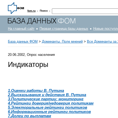
·
·
fom.ru
Поиск
На главный сайт
Первая страница базы данных
Новые поступл
База данных ФОМ
>
Доминанты. Поле мнений
>
Все Доминанты за 
20.06.2002, Опрос населения
Индикаторы
1.Оценки работы В. Путина
2.Высказывания и действия В. Путина
3.Политические партии: мониторинг
4.Рейтинги доверия/недоверия политикам
5.Электоральные рейтинги политиков
6.Информационные рейтинги политиков
7.Долги по выплатам