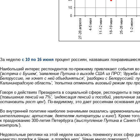
За неделю
с 10 по 16 июня
процент россиян, назвавших понравившиеся
Наибольший интерес респондентов по-прежнему привлекают события во
(
'встреча с Бушем', 'заявление Путина о выходе США из ПРО'; 'дружба 
Белоруссию, не хочет с ней объединяться', 'разборки с Белоруссией: 
Калининградскую область', 'попытка отменить визовый режим при прое
Говоря о действиях Президента в социальной сфере, респонденты в п
(
'повышение пенсий на 7%', 'индексация пенсий и пособий, увеличени
остановить рост цен'
). По-видимому, это дает россиянам основания д
Во внутренней политике наиболее значимыми оказались церемониальны
интеллигенции: артистам, деятелям литературы и кино'
). Кроме тог
к празднованию 300-летия Петербурга (
'выступление Путина в Санкт-Пе
контроль'
).
Недовольные реплики на этой неделе касались понемногу всех сфер де
навести порядок в Чечне, а порядка нет', 'Чечне много помогает'
).