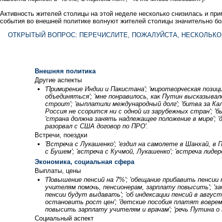
Активность жителей столицы на этой неделе несколько снизилась и при
события во внешней политике волнуют жителей столицы значительно бо
ОТКРЫТЫЙ ВОПРОС: ПЕРЕЧИСЛИТЕ, ПОЖАЛУЙСТА, НЕСКОЛЬКО
Внешняя политика
Другие аспекты
'Примирение Индии и Пакистана'; 'миротворческая позиц
объединяться'; 'мне понравилось, как Путин высказывал
строит'; 'выплатили международный долг'; 'битва за Кал
Россия не ссорится ни с одной из зарубежных стран'; 
'страна должна занять надлежащее положение в мире'; 'д
разорвал с США договор по ПРО'.
Встречи, поездки
'Встреча с Лукашенко'; 'ездил на самолете в Шанхай, в 
с Бушем'; 'встреча с Кучмой, Лукашенко'; 'встреча лидер
Экономика, социальная сфера
Выплаты, цены
'Повышение пенсий на 7%'; 'обещание прибавить пенсии 
учителям помочь, пенсионерам, зарплату повысить'; 'за
пенсии будут выдавать'; 'об индексации пенсий в авгус
остановить рост цен'; 'детские пособия платят вовремя
повысить зарплату учителям и врачам'; 'речь Путина о
Социальный аспект