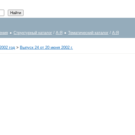
ения
Структурный каталог
/
А-Я
Тематический каталог
/
А-Я
2002 год
>
Выпуск 24 от 20 июня 2002 г.