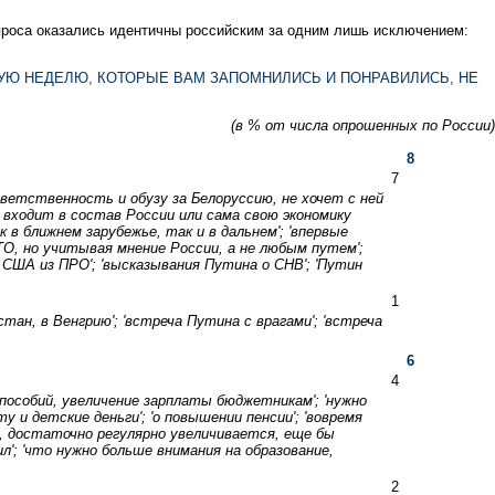
опроса оказались идентичны российским за одним лишь исключением:
УЮ НЕДЕЛЮ, КОТОРЫЕ ВАМ ЗАПОМНИЛИСЬ И ПОНРАВИЛИСЬ, НЕ
(в % от числа опрошенных по России)
8
7
тветственность и обузу за Белоруссию, не хочет с ней
ь входит в состав России или сама свою экономику
к в ближнем зарубежье, так и в дальнем'; 'впервые
ТО, но учитывая мнение России, а не любым путем';
е США из ПРО'; 'высказывания Путина о СНВ'; 'Путин
1
стан, в Венгрию'; 'встреча Путина с врагами'; 'встреча
6
4
 пособий, увеличение зарплаты бюджетникам'; 'нужно
 и детские деньги'; 'о повышении пенсии'; 'вовремя
ия, достаточно регулярно увеличивается, еще бы
л'; 'что нужно больше внимания на образование,
2