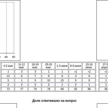
11-12
18-19
25-26
15-16
27-2
4-5 мая
1-2 июня
8-9 июня
мая
мая
мая
июня
апре
1
3
3
1
1
<1
<1
<1
12
6
7
6
6
3
6
1
5
1
5
10
15
9
8
1
2
2
2
2
1
2
1
1
73
77
79
78
69
82
80
95
Доля ответивших на вопрос