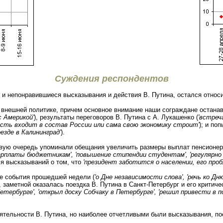
Суждения респондентов
 и непонравившиеся высказывания и действия В. Путина, остался относ
 внешней политике, причем основное внимание наши сограждане остана
с Америкой'
), результаты переговоров В. Путина с А. Лукашенко (
'встреч
пусть входит в состав России или сама свою экономику строит'
); и по
зде в Калининград'
).
ервую очередь упоминали обещания увеличить размеры выплат пенсион
е зарплаты бюджетникам', 'повышение стипендии студентам', 'регулярн
ля высказываний о том, что
'президент заботится о населении, его про
е события прошедшей недели (
'о Дне независимости слова', 'речь ко Д
о, заметной оказалась поездка В. Путина в Санкт-Петербург и его критич
тербурге', 'открыл доску Собчаку в Петербурге', 'решил привести в
ятельности В. Путина, но наиболее отчетливыми были высказывания, п