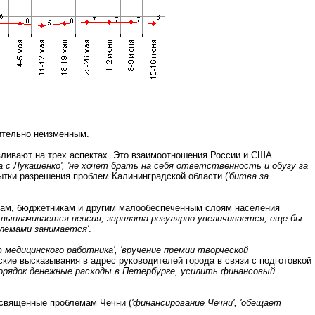
ительно неизменным.
вливают на трех аспектах. Это взаимоотношения России и США
а с Лукашенко', 'не хочет брать на себя ответственность и обузу за
пытки разрешения проблем Калининградской области (
'битва за
ерам, бюджетникам и другим малообеспеченным слоям населения
о выплачивается пенсия, зарплата регулярно увеличивается, еще бы
блемами занимается'
.
ню медицинского работника', 'вручение премии творческой
еские высказывания в адрес руководителей города в связи с подготовкой
 порядок денежные расходы в Петербурге, усилить финансовый
освященные проблемам Чечни (
'финансирование Чечни', 'обещает