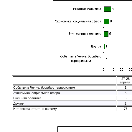
27-28
апреля
События в Чечне, борьба с терроризмом
1
Экономика, социальная сфера
6
Внешняя политика
5
Другое
2
Нет ответа, ответ не на тему
77