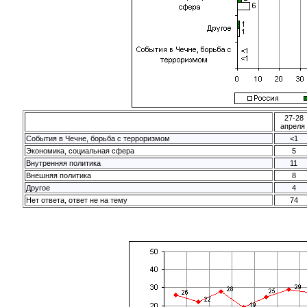
27-28
апреля
События в Чечне, борьба с терроризмом
<1
Экономика, социальная сфера
5
Внутренняя политика
11
Внешняя политика
8
Другое
4
Нет ответа, ответ не на тему
74