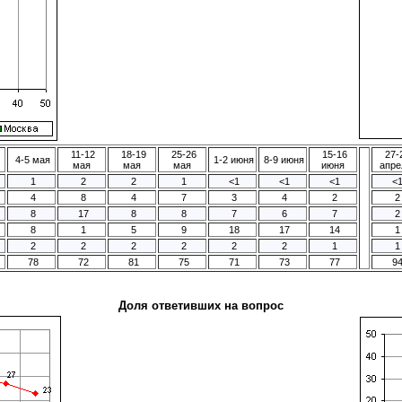
11-12
18-19
25-26
15-16
27-
4-5 мая
1-2 июня
8-9 июня
мая
мая
мая
июня
апре
1
2
2
1
<1
<1
<1
<
4
8
4
7
3
4
2
2
8
17
8
8
7
6
7
2
8
1
5
9
18
17
14
1
2
2
2
2
2
2
1
1
78
72
81
75
71
73
77
9
Доля ответивших на вопрос