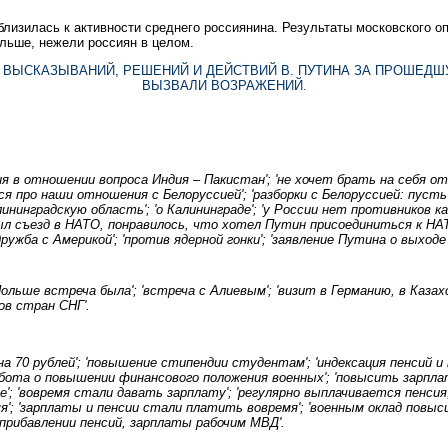
близилась к активности среднего россиянина. Результаты московского 
льше, нежели россиян в целом.
 ВЫСКАЗЫВАНИЙ, РЕШЕНИЙ И ДЕЙСТВИЙ В. ПУТИНА ЗА ПРОШЕДШ
ВЫЗВАЛИ ВОЗРАЖЕНИЙ.
ия в отношении вопроса Индия – Пакистан'; 'не хочет брать на себя о
ся про наши отношения с Белоруссией'; 'разборки с Белоруссией: пуст
ининградскую область'; 'о Калининграде'; 'у России нет противников ка
'был съезд в НАТО, понравилось, что хотел Путин присоединиться к НА
ружба с Америкой'; 'против ядерной гонки'; 'заявление Путина о выход
Польше встреча была'; 'встреча с Алиевым'; 'визит в Германию, в Казах
ов стран СНГ'.
на 70 рублей'; 'повышение стипендии студентам'; 'индексация пенсий и
бота о повышении финансового положения военных'; 'повысить зарплату
те'; 'вовремя стали давать зарплату'; 'регулярно выплачивается пенс
'; 'зарплаты и пенсии стали платить вовремя'; 'военным оклад повыси
 прибавлении пенсий, зарплаты рабочим МВД'.