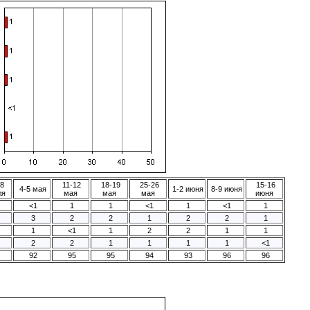
8
11-12
18-19
25-26
15-16
4-5 мая
1-2 июня
8-9 июня
ля
мая
мая
мая
июня
<1
1
1
<1
1
<1
1
3
2
2
1
2
2
1
1
<1
1
2
2
1
1
2
2
1
1
1
1
<1
92
95
95
94
93
96
96