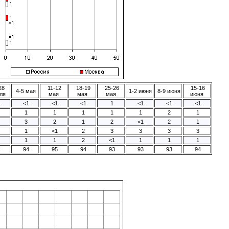
28
11-12
18-19
25-26
15-16
4-5 мая
1-2 июня
8-9 июня
ля
мая
мая
мая
июня
1
<1
<1
<1
1
<1
<1
<1
1
1
1
1
1
2
1
3
2
1
2
<1
2
1
1
<1
2
3
3
3
3
1
1
2
<1
1
1
1
4
94
95
94
93
93
93
94